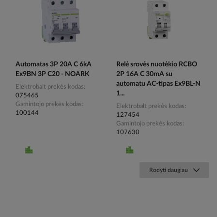
Automatas 3P 20A C 6kA
Relė srovės nuotėkio RCBO
Ex9BN 3P C20 - NOARK
2P 16A C 30mA su
automatu AC-tipas Ex9BL-N
Elektrobalt prekės kodas
1...
075465
Gamintojo prekės kodas
Elektrobalt prekės kodas
100144
127454
Gamintojo prekės kodas
107630
Rodyti daugiau