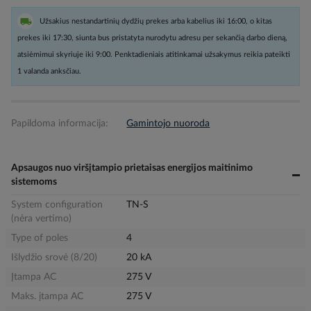
Užsakius nestandartinių dydžių prekes arba kabelius iki 16:00, o kitas
prekes iki 17:30, siunta bus pristatyta nurodytu adresu per sekančią darbo dieną,
atsiėmimui skyriuje iki 9:00. Penktadieniais atitinkamai užsakymus reikia pateikti
1 valanda anksčiau.
Papildoma informacija:
Gamintojo nuoroda
Apsaugos nuo viršįtampio prietaisas energijos maitinimo
sistemoms
System configuration
TN-S
(nėra vertimo)
Type of poles
4
Išlydžio srovė (8/20)
20 kA
Įtampa AC
275 V
Maks. įtampa AC
275 V