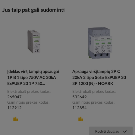
Jus taip pat gali sudominti
Įdėklas viršįtampių apsaugai
Apsauga viršįtampių 3P C
1P B 1 tipo 750V AC 20kA
20kA 2 tipo Solar Ex9UEP 20
Ex9UEP 20 1P 750...
3P 1200 (N) - NOARK
Elektrobalt prekės kodas
Elektrobalt prekės kodas
265047
532649
Gamintojo prekės kodas
Gamintojo prekės kodas
112912
112894
Rodyti daugiau