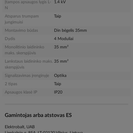
Įtampos apsaugos lygis L-
1.4 kV
N
Atsparus trumpam
Taip
jungimuisi
Montavimo būdas
Din bėgelis 35mm
Dydis
4 Moduliai
Monolitinio laidininko
35 mm²
maks. skerspjūvis
Lankstaus laidininko maks.
35 mm²
skerspjūvis
Signalizavimas įrenginyje
Optika
2 tipas
Taip
Apsaugos klasė IP
IP20
Gamintojas arba atstovas ES
Elektrobalt, UAB
Liepkalnio g. 85A, LT-02120 Vilnius, Lietuva