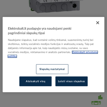
Skip
Reali prekė gali skirtis nuo pavaizduotos nuotraukoje
to
Elektrobalt.lt puslapyje yra naudojami penki
Apsauga viršįtampių 4P C 20kA 2 tipo Ex9UE2 20 4P
the
pagrindiniai slapukų tipai
beginning
275 - NOARK
Naudojame slapukus, kad svetainė veiktų tinkamai, suasmenintų turinį bei
of
skelbimus, teiktų socialinės medijos funkcijas ir analizuotų srautą. Taip pat
the
dalijamės informacija apie tai, kaip naudojatės mūsų svetaine, su savo
images
socialinės medijos, reklamavimo ir analizės partneriais.
Elektrobalt privatumo
Elektrobalt prekės kodas
084846
politika
gallery
EAN kodas
8592765033581
Gamintojo prekės kodas
103357
Slapukų nustatymai
Prisijunkite, norėdami pamatyti kainas
Atsisakyti visų
Leisti visus slapukus
Įtraukti į palyginimą