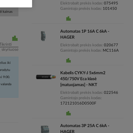
Elektrobalt prekės kodas
075495
Gamintojo prekės kodas
101450
i kainas
Automatas 1P 16A C 6kA -
HAGER
Tikrinti
Elektrobalt prekės kodas
020677
į skyriuose
Gamintojo prekės kodas
MC116A
lius iki
nurodytu
Kabelis CYKY-J 5x6mm2
ki 9:00.
450/750V Eca klasė
 valanda
[matuojamas] - NKT
Elektrobalt prekės kodas
022546
Gamintojo prekės kodas
172121016D0500F
Automatas 3P 25A C 6kA -
HAGER