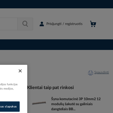
Prisijungti / registruotis
Spausdinti
dijos funkcijas
Klientai taip pat rinkosi
nės medijos,
Šyna komutacinė 3P 10mm2 12
103493
modulių šakutė su galiniais
70517425
isus slapukus
dangteliais BB...
412273