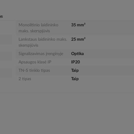
ms
Monolitinio laidininko
35 mm²
maks. skerspjūvis
Lankstaus laidininko maks.
25 mm²
skerspjūvis
Signalizavimas įrenginyje
Optika
Apsaugos klasė IP
IP20
TN-S tinklo tipas
Taip
2 tipas
Taip