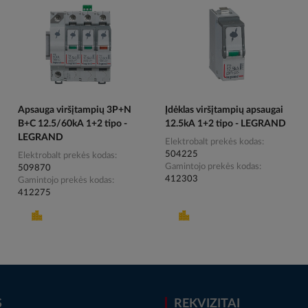
Apsauga viršįtampių 3P+N
Įdėklas viršįtampių apsaugai
B+C 12.5/60kA 1+2 tipo -
12.5kA 1+2 tipo - LEGRAND
LEGRAND
Elektrobalt prekės kodas
504225
Elektrobalt prekės kodas
Gamintojo prekės kodas
509870
412303
Gamintojo prekės kodas
412275
S
REKVIZITAI