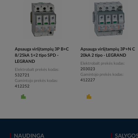
Apsauga viršįtampių 3P B+C
Apsauga viršįtampių 3P+N C
8/25kA 1+2 tipo SPD -
20kA 2 tipo - LEGRAND
LEGRAND
Elektrobalt prekės kodas
203023
Elektrobalt prekės kodas
Gamintojo prekės kodas
532721
412227
Gamintojo prekės kodas
412252
NAUDINGA
SĄLYGO