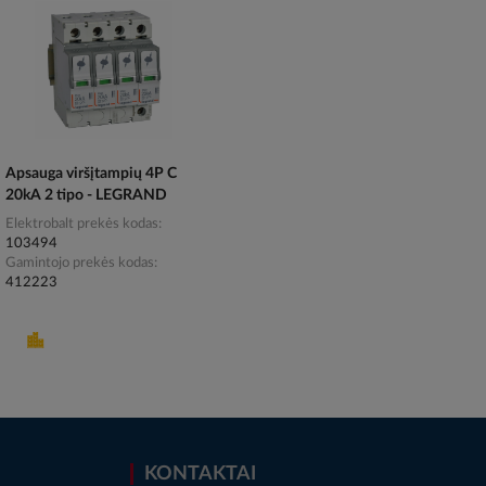
Apsauga viršįtampių 4P C
20kA 2 tipo - LEGRAND
Elektrobalt prekės kodas
103494
Gamintojo prekės kodas
412223
KONTAKTAI