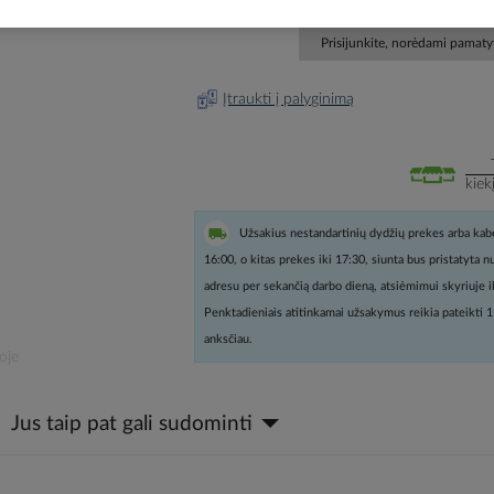
Prisijunkite, norėdami pamatyt
Įtraukti į palyginimą
kiek
Užsakius nestandartinių dydžių prekes arba kabe
16:00, o kitas prekes iki 17:30, siunta bus pristatyta 
adresu per sekančią darbo dieną, atsiėmimui skyriuje i
Penktadieniais atitinkamai užsakymus reikia pateikti 1
anksčiau.
oje
Jus taip pat gali sudominti