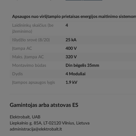
gallery
Apsaugos nuo viršįtampio prietaisas energijos maitinimo sistemo
Laidininkų skaičius (be
4
įžeminimo)
Išlydžio srovė (8/20)
25 kA
Įtampa AC
400 V
Maks. įtampa AC
320 V
Montavimo būdas
Din bėgelis 35mm
Dydis
4 Moduliai
Įtampos apsaugos lygis
1.9 kV
Gamintojas arba atstovas ES
Elektrobalt, UAB
Liepkalnio g. 85A, LT-02120 Vilnius, Lietuva
administracija@elektrobalt.lt