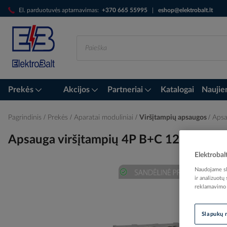
Skip
El. parduotuvės aptarnavimas:
+370 665 55995
|
eshop@elektrobalt.lt
to
Content
Prekės
Akcijos
Partneriai
Katalogai
Naujie
Pagrindinis
Prekės
Aparatai moduliniai
Viršįtampių apsaugos
Apsa
Apsauga viršįtampių 4P B+C 12.5/60kA
Elektrobal
Naudojame sla
ir analizuotų
Skip
reklamavimo i
to
the
end
Slapukų 
of