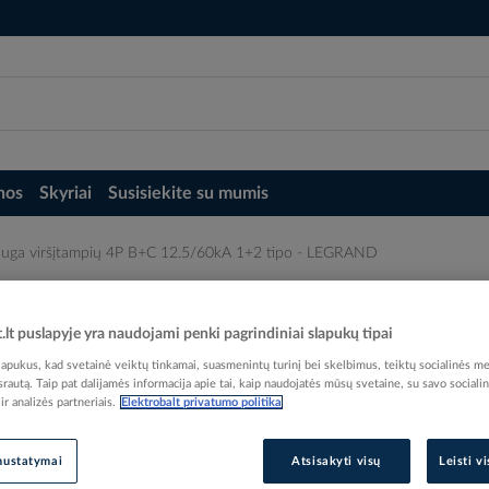
nos
Skyriai
Susisiekite su mumis
uga viršįtampių 4P B+C 12.5/60kA 1+2 tipo - LEGRAND
 1+2 tipo - LEGRAND
t.lt puslapyje yra naudojami penki pagrindiniai slapukų tipai
pukus, kad svetainė veiktų tinkamai, suasmenintų turinį bei skelbimus, teiktų socialinės me
 srautą. Taip pat dalijamės informacija apie tai, kaip naudojatės mūsų svetaine, su savo sociali
r analizės partneriais.
Elektrobalt privatumo politika
Elektrobalt prekės kodas
EAN kodas
34149
nustatymai
Atsisakyti visų
Leisti v
Gamintojo prekės kodas