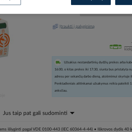
Prisijunkite, norėdami pamatyt
Įtraukti į palyginimą
kiek
Užsakius nestandartinių dydžių prekes arba kabe
16:00, o kitas prekes iki 17:30, siunta bus pristatyta 
adresu per sekančią darbo dieną, atsiėmimui skyriuje i
Penktadieniais atitinkamai užsakymus reikia pateikti 1
anksčiau.
oje
Jus taip pat gali sudominti
lams išlyginti pagal VDE 0100-443 (IEC 60364-4-44) • Iškrovos dydis 40 