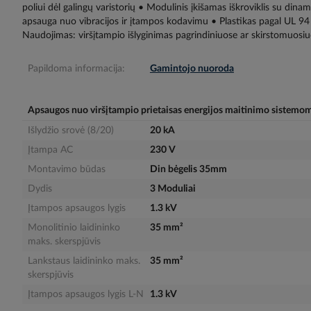
poliui dėl galingų varistorių • Modulinis įkišamas iškroviklis su dinam
gallery
apsauga nuo vibracijos ir įtampos kodavimu • Plastikas pagal UL 94 V
Naudojimas: viršįtampio išlyginimas pagrindiniuose ar skirstomuosiuo
Papildoma informacija:
Gamintojo nuoroda
Apsaugos nuo viršįtampio prietaisas energijos maitinimo sistemo
Išlydžio srovė (8/20)
20 kA
Įtampa AC
230 V
Montavimo būdas
Din bėgelis 35mm
Dydis
3 Moduliai
Įtampos apsaugos lygis
1.3 kV
Monolitinio laidininko
35 mm²
maks. skerspjūvis
Lankstaus laidininko maks.
35 mm²
skerspjūvis
Įtampos apsaugos lygis L-N
1.3 kV