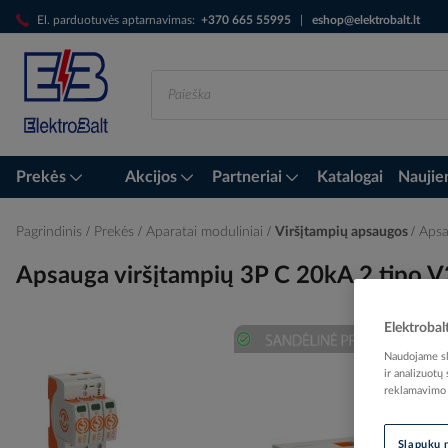
Skip
El. parduotuvės aptarnavimas:
+370 665 55995
|
eshop@elektrobalt.lt
to
Content
Prekės
Akcijos
Partneriai
Katalogai
Naujie
Pagrindinis
Prekės
Aparatai moduliniai
Viršįtampių apsaugos
Apsa
Apsauga viršįtampių 3P C 20kA 2 tip
Elektrobal
Naudojame sla
Skip
ir analizuotų
to
reklamavimo i
the
end
of
Slapukų 