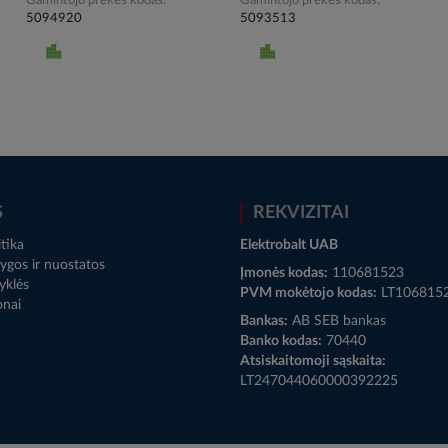
Gamintojo prekės kodas
Gamintojo prekės kodas
5094920
5093513
S
REKVIZITAI
tika
Elektrobalt UAB
ygos ir nuostatos
Įmonės kodas:
110681523
yklės
PVM mokėtojo kodas:
LT106815
onai
Bankas:
AB SEB bankas
Banko kodas:
70440
Atsiskaitomoji sąskaita:
LT247044060000392225