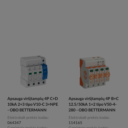
Apsauga viršįtampių 4P C+D
Apsauga viršįtampių 4P B+C
10kA 2+3 tipo V10-C 3+NPE
12.5/50kA 1+2 tipo V50-4-
- OBO BETTERMANN
280 - OBO BETTERMANN
Elektrobalt prekės kodas
Elektrobalt prekės kodas
064347
114165