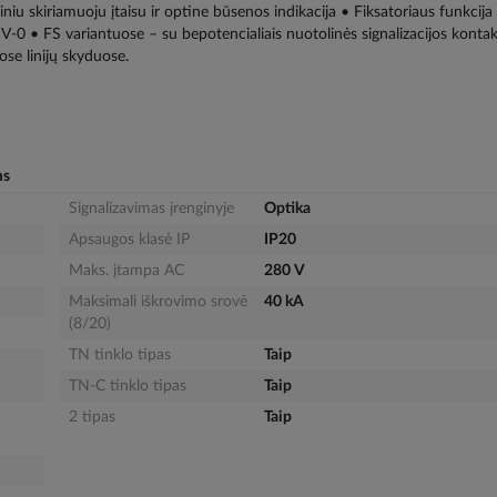
iniu skiriamuoju įtaisu ir optine būsenos indikacija • Fiksatoriaus funkcija
-0 • FS variantuose – su bepotencialiais nuotolinės signalizacijos kontak
se linijų skyduose.
ms
Signalizavimas įrenginyje
Optika
Apsaugos klasė IP
IP20
Maks. įtampa AC
280 V
Maksimali iškrovimo srovė
40 kA
(8/20)
TN tinklo tipas
Taip
TN-C tinklo tipas
Taip
2 tipas
Taip