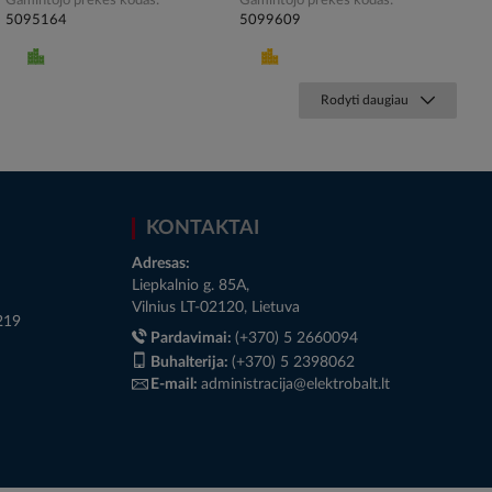
Gamintojo prekės kodas
Gamintojo prekės kodas
5095164
5099609
Rodyti daugiau
KONTAKTAI
Adresas:
Liepkalnio g. 85A,
Vilnius LT-02120, Lietuva
219
Pardavimai:
(+370) 5 2660094
Buhalterija:
(+370) 5 2398062
E-mail:
administracija@elektrobalt.lt