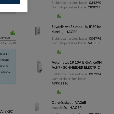
Elektrobalt prekės kodas
034290
Gamintojo prekės kodas
283031
i kainas
Skydelis v/t 36 modulių IP30 be
durelių - HAGER
Tikrinti
Elektrobalt prekės kodas
004796
į skyriuose
Gamintojo prekės kodas
VA36B
lius iki
nurodytu
Automatas 1P 10A B 6kA K60N
ki 9:00.
Acti9 - SCHNEIDER ELECTRIC
 valanda
Elektrobalt prekės kodas
097334
Gamintojo prekės kodas
A9K01110
Durelės skydui VA36B
metalinės - HAGER
kA (8/20)