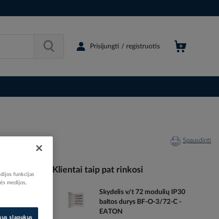
Prisijungti / registruotis
Spausdinti
Klientai taip pat rinkosi
dijos funkcijas
nės medijos,
Skydelis v/t 72 modulių IP30
114167
baltos durys BF-O-3/72-C -
96159826
EATON
5095163
isus slapukus