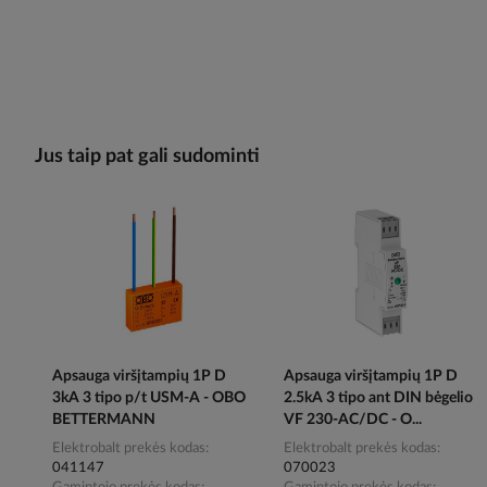
Jus taip pat gali sudominti
Apsauga viršįtampių 1P D
Apsauga viršįtampių 1P D
3kA 3 tipo p/t USM-A - OBO
2.5kA 3 tipo ant DIN bėgelio
BETTERMANN
VF 230-AC/DC - O...
Elektrobalt prekės kodas
Elektrobalt prekės kodas
041147
070023