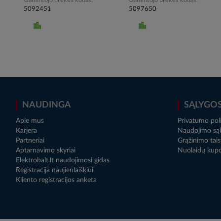
Gamintojo prekės kodas
Gamintojo prekės kodas
5092451
5097650
NAUDINGA
SĄLYGO
Apie mus
Privatumo poli
Karjera
Naudojimo sąl
Partneriai
Grąžinimo tais
Aptarnavimo skyriai
Nuolaidų kup
Elektrobalt.lt naudojimosi gidas
Registracija naujienlaiškiui
Kliento registracijos anketa