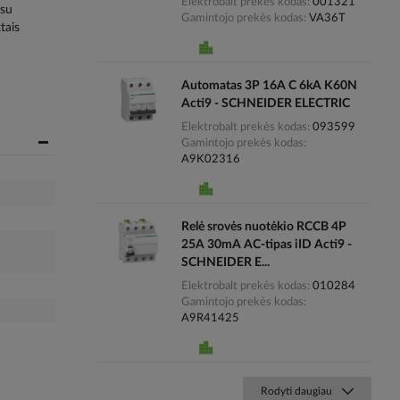
Elektrobalt prekės kodas
001321
 su
Gamintojo prekės kodas
VA36T
tais
Automatas 3P 16A C 6kA K60N
Acti9 - SCHNEIDER ELECTRIC
Elektrobalt prekės kodas
093599
Gamintojo prekės kodas
A9K02316
Relė srovės nuotėkio RCCB 4P
25A 30mA AC-tipas iID Acti9 -
SCHNEIDER E...
Elektrobalt prekės kodas
010284
Gamintojo prekės kodas
A9R41425
Rodyti daugiau