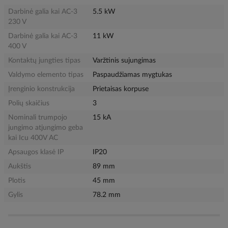
Darbinė galia kai AC-3
5.5 kW
230 V
Darbinė galia kai AC-3
11 kW
400 V
Kontaktų jungties tipas
Varžtinis sujungimas
Valdymo elemento tipas
Paspaudžiamas mygtukas
Įrenginio konstrukcija
Prietaisas korpuse
Polių skaičius
3
Nominali trumpojo
15 kA
jungimo atjungimo geba
kai Icu 400V AC
Apsaugos klasė IP
IP20
Aukštis
89 mm
Plotis
45 mm
Gylis
78.2 mm