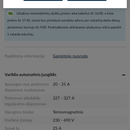
Užsakius nestandartinių dydžių prekes arba kabelius iki 16:00, o kitas
prekes iki 17:30, siunta bus pristatyta nurodytu adresu per sekančią darbo dieną,
atsiėmimui skyriuje iki 9:00. Penktadieniais atitinkamai užsakymus reikia pateikti
1 valanda anksčiau.
Papildoma informacija:
Gamintojo nuoroda
Variklio automatinis jungiklis
Apsaugos nuo perkrovos
20 - 25 A
diapazono nustatymas
Perkrovos atkabiklio
327 - 327 A
reguliavimo diapozonas
Išjungimo būdas
Termomagnetinis
Darbinė įtampa
230 - 690 V
Srovė Iu
25 A