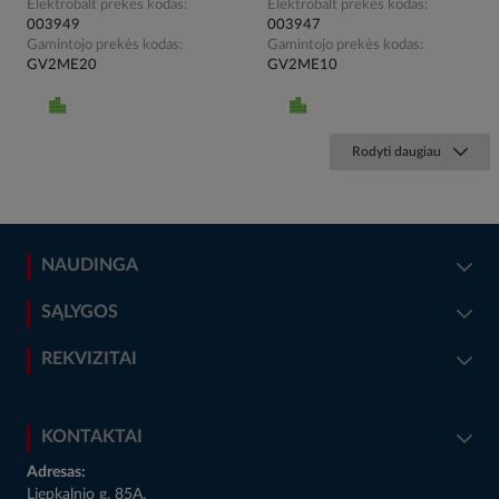
Elektrobalt prekės kodas
Elektrobalt prekės kodas
003949
003947
Gamintojo prekės kodas
Gamintojo prekės kodas
GV2ME20
GV2ME10
Rodyti daugiau
NAUDINGA
SĄLYGOS
REKVIZITAI
KONTAKTAI
Adresas:
Liepkalnio g. 85A,