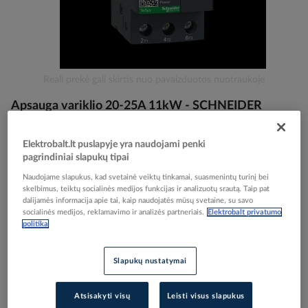
Skip
Reali prekė gali skirtis nuo pavaizduotos nuotraukoje
to
Apsauga variklio 20-25A 11kW - SCHNEIDER
the
beginning
ELECTRIC
of
Elektrobalt.lt puslapyje yra naudojami penki
the
pagrindiniai slapukų tipai
images
Elektrobalt prekės kodas
003951
gallery
Naudojame slapukus, kad svetainė veiktų tinkamai, suasmenintų turinį bei
EAN kodas
3389110343250
skelbimus, teiktų socialinės medijos funkcijas ir analizuotų srautą. Taip pat
Gamintojo prekės kodas
GV2ME22
dalijamės informacija apie tai, kaip naudojatės mūsų svetaine, su savo
socialinės medijos, reklamavimo ir analizės partneriais.
Elektrobalt privatumo
politika
Prisijunkite, norėdami pamatyti kainas
Slapukų nustatymai
Įtraukti į palyginimą
Atsisakyti visų
Leisti visus slapukus