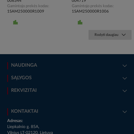
006344
004719
Gamintojo prekės kodas
Gamintojo prekės kodas
1SAM250000R1009
1SAM250000R1006
Rodyti daugiau
NAUDINGA
SĄLYGOS
REKVIZITAI
KONTAKTAI
Adresas:
Liepkalnio g. 85A,
Vilnius LT-02120, Lietuva