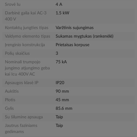
Srovė Iu
4 A
Darbinė galia kai AC-3
1.5 kW
400 V
Kontaktų jungties tipas
Varžtinis sujungimas
Valdymo elemento tipas
Sukamas mygtukas (rankenėlė)
Įrenginio konstrukcija
Prietaisas korpuse
Polių skaičius
3
Nominali trumpojo
75 kA
jungimo atjungimo geba
kai Icu 400V AC
Apsaugos klasė IP
IP20
Aukštis
90 mm
Plotis
45 mm
Gylis
85.6 mm
Su šilumine apsauga
Taip
Jautrus faziniams
Taip
gedimams