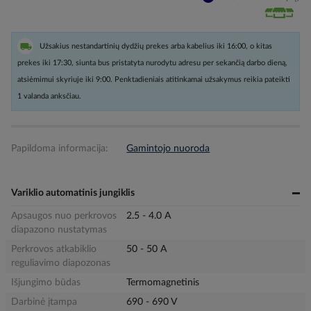
Užsakius nestandartinių dydžių prekes arba kabelius iki 16:00, o kitas
prekes iki 17:30, siunta bus pristatyta nurodytu adresu per sekančią darbo dieną,
atsiėmimui skyriuje iki 9:00. Penktadieniais atitinkamai užsakymus reikia pateikti
1 valanda anksčiau.
Papildoma informacija:
Gamintojo nuoroda
Variklio automatinis jungiklis
Apsaugos nuo perkrovos
2.5 - 4.0 A
diapazono nustatymas
Perkrovos atkabiklio
50 - 50 A
reguliavimo diapozonas
Išjungimo būdas
Termomagnetinis
Darbinė įtampa
690 - 690 V