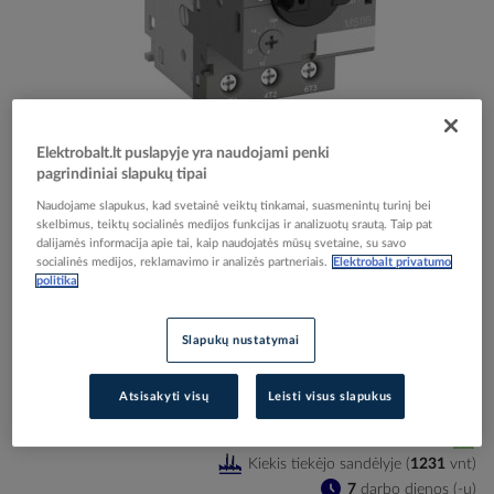
Skip
Reali prekė gali skirtis nuo pavaizduotos nuotraukoje
to
Elektrobalt.lt puslapyje yra naudojami penki
Apsauga variklio 2.5-4.0A 1.5kW MS116-4.0 - ABB
the
pagrindiniai slapukų tipai
beginning
Naudojame slapukus, kad svetainė veiktų tinkamai, suasmenintų turinį bei
of
skelbimus, teiktų socialinės medijos funkcijas ir analizuotų srautą. Taip pat
the
Elektrobalt prekės kodas
005085
dalijamės informacija apie tai, kaip naudojatės mūsų svetaine, su savo
images
socialinės medijos, reklamavimo ir analizės partneriais.
Elektrobalt privatumo
EAN kodas
4013614320316
gallery
politika
Gamintojo prekės kodas
1SAM250000R1008
Prisijunkite, norėdami pamatyti kainas
Slapukų nustatymai
Įtraukti į palyginimą
Atsisakyti visų
Leisti visus slapukus
Kiekis tiekėjo sandėlyje
(
1231
vnt
)
7
darbo dienos (-ų)