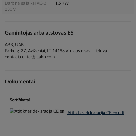
Darbinė galia kai AC-3
1.5 kW
230 V
Gamintojas arba atstovas ES
ABB, UAB
Parko g. 37, Avižieniai, LT-14198 Vilniaus r. sav., Lietuva
contact.center@lt.abb.com
Dokumentai
Sertifikatai
Atitikties deklaracija CE en.pdf