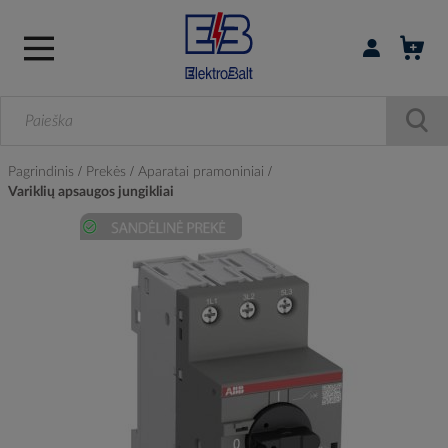
Prisijungti / r
Pagrindinis
Prekės
Aparatai pramoniniai
Variklių apsaugos jungikliai
Skip
to
the
end
of
the
images
gallery