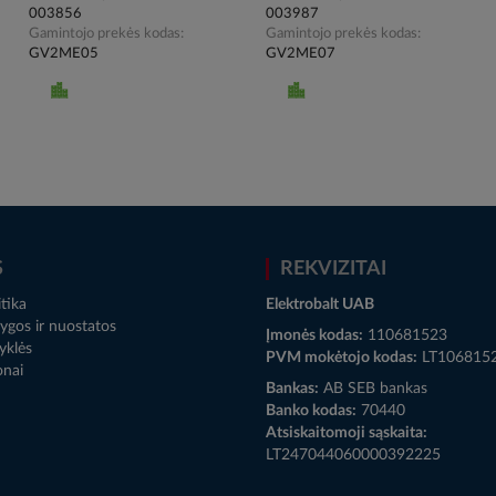
003856
003987
Gamintojo prekės kodas
Gamintojo prekės kodas
GV2ME05
GV2ME07
S
REKVIZITAI
tika
Elektrobalt UAB
ygos ir nuostatos
Įmonės kodas:
110681523
yklės
PVM mokėtojo kodas:
LT106815
onai
Bankas:
AB SEB bankas
Banko kodas:
70440
Atsiskaitomoji sąskaita:
LT247044060000392225