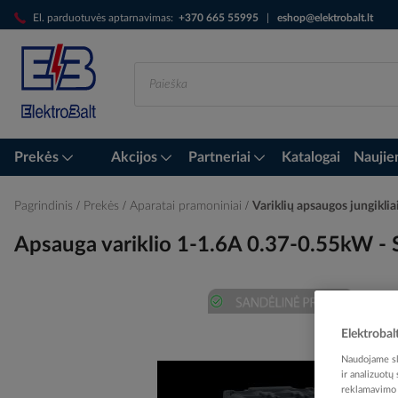
Skip
El. parduotuvės aptarnavimas:
+370 665 55995
|
eshop@elektrobalt.lt
to
Content
Prekės
Akcijos
Partneriai
Katalogai
Naujie
Pagrindinis
Prekės
Aparatai pramoniniai
Variklių apsaugos jungiklia
Apsauga variklio 1-1.6A 0.37-0.55kW 
Skip
Elektrobal
to
the
Naudojame sla
ir analizuotų
end
reklamavimo i
of