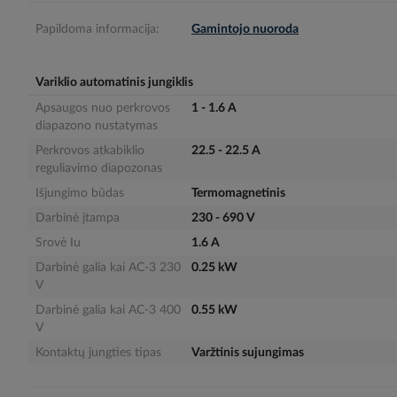
gallery
Papildoma informacija:
Gamintojo nuoroda
Variklio automatinis jungiklis
Apsaugos nuo perkrovos
1 - 1.6 A
diapazono nustatymas
Perkrovos atkabiklio
22.5 - 22.5 A
reguliavimo diapozonas
Išjungimo būdas
Termomagnetinis
Darbinė įtampa
230 - 690 V
Srovė Iu
1.6 A
Darbinė galia kai AC-3 230
0.25 kW
V
Darbinė galia kai AC-3 400
0.55 kW
V
Kontaktų jungties tipas
Varžtinis sujungimas