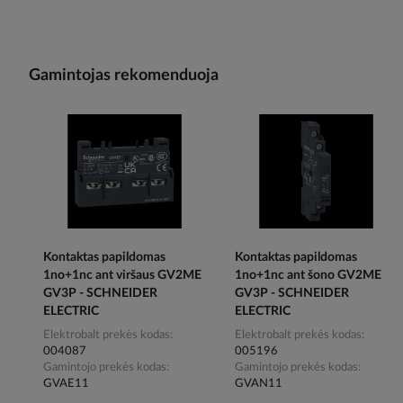
Gamintojas rekomenduoja
Kontaktas papildomas
Kontaktas papildomas
1no+1nc ant viršaus GV2ME
1no+1nc ant šono GV2ME
GV3P - SCHNEIDER
GV3P - SCHNEIDER
ELECTRIC
ELECTRIC
Elektrobalt prekės kodas
Elektrobalt prekės kodas
004087
005196
Gamintojo prekės kodas
Gamintojo prekės kodas
GVAE11
GVAN11