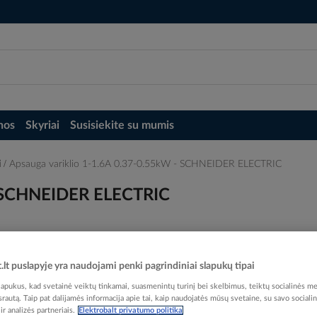
nos
Skyriai
Susisiekite su mumis
i
Apsauga variklio 1-1.6A 0.37-0.55kW - SCHNEIDER ELECTRIC
- SCHNEIDER ELECTRIC
t.lt puslapyje yra naudojami penki pagrindiniai slapukų tipai
Elektrobalt prekės kodas
pukus, kad svetainė veiktų tinkamai, suasmenintų turinį bei skelbimus, teiktų socialinės me
EAN kodas
33891
 srautą. Taip pat dalijamės informacija apie tai, kaip naudojatės mūsų svetaine, su savo sociali
r analizės partneriais.
Elektrobalt privatumo politika
Gamintojo prekės kodas