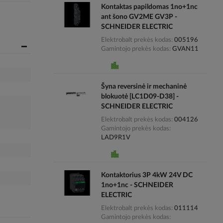
Kontaktas papildomas 1no+1nc
ant šono GV2ME GV3P -
SCHNEIDER ELECTRIC
Elektrobalt prekės kodas
005196
Gamintojo prekės kodas
GVAN11
Šyna reversinė ir mechaninė
blokuotė [LC1D09-D38] -
SCHNEIDER ELECTRIC
Elektrobalt prekės kodas
004126
Gamintojo prekės kodas
LAD9R1V
Kontaktorius 3P 4kW 24V DC
1no+1nc - SCHNEIDER
ELECTRIC
Elektrobalt prekės kodas
011114
Gamintojo prekės kodas