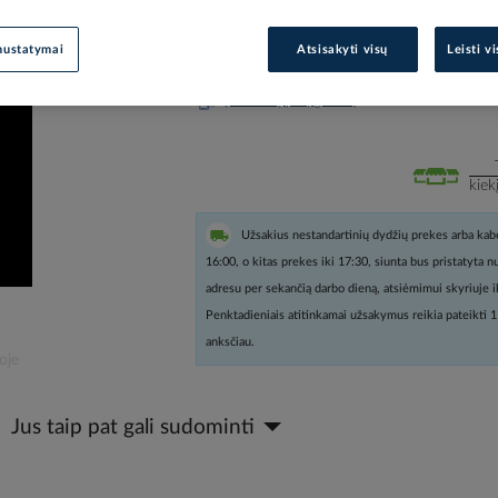
Prisijunkite, norėdami pamatyt
nustatymai
Atsisakyti visų
Leisti v
Įtraukti į palyginimą
kiek
Užsakius nestandartinių dydžių prekes arba kabe
16:00, o kitas prekes iki 17:30, siunta bus pristatyta 
adresu per sekančią darbo dieną, atsiėmimui skyriuje i
Penktadieniais atitinkamai užsakymus reikia pateikti 1
anksčiau.
oje
Jus taip pat gali sudominti