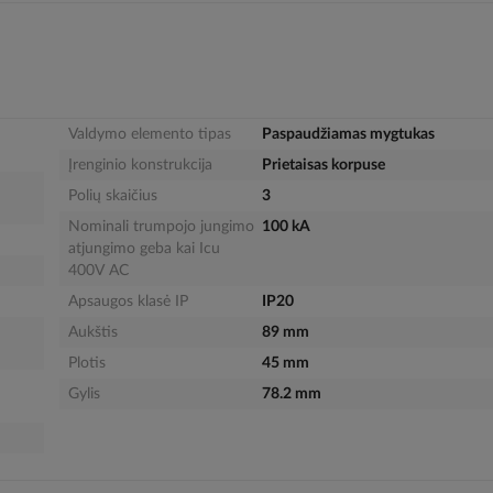
Valdymo elemento tipas
Paspaudžiamas mygtukas
Įrenginio konstrukcija
Prietaisas korpuse
Polių skaičius
3
Nominali trumpojo jungimo
100 kA
atjungimo geba kai Icu
400V AC
Apsaugos klasė IP
IP20
Aukštis
89 mm
Plotis
45 mm
Gylis
78.2 mm