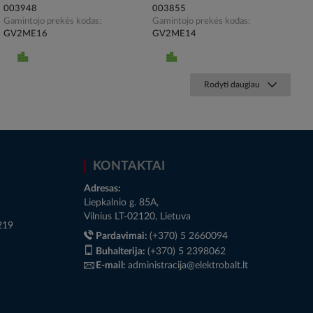
003948
003855
Gamintojo prekės kodas
Gamintojo prekės kodas
GV2ME16
GV2ME14
Rodyti daugiau
KONTAKTAI
Adresas:
Liepkalnio g. 85A,
Vilnius LT-02120, Lietuva
219
Pardavimai:
(+370) 5 2660094
Buhalterija:
(+370) 5 2398062
E-mail:
administracija@elektrobalt.lt