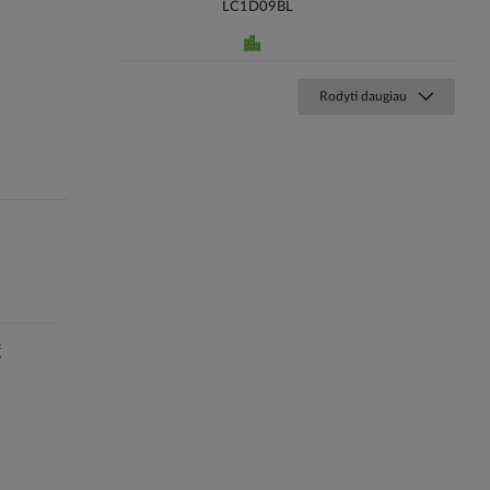
LC1D09BL
Rodyti daugiau
f