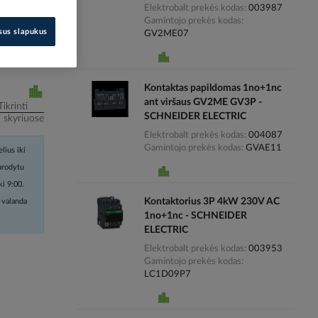
Elektrobalt prekės kodas
003987
Gamintojo prekės kodas
i kainas
isus slapukus
GV2ME07
Kontaktas papildomas 1no+1nc
ant viršaus GV2ME GV3P -
Tikrinti
SCHNEIDER ELECTRIC
į skyriuose
Elektrobalt prekės kodas
004087
Gamintojo prekės kodas
GVAE11
lius iki
nurodytu
ki 9:00.
Kontaktorius 3P 4kW 230V AC
 valanda
1no+1nc - SCHNEIDER
ELECTRIC
Elektrobalt prekės kodas
003953
Gamintojo prekės kodas
LC1D09P7