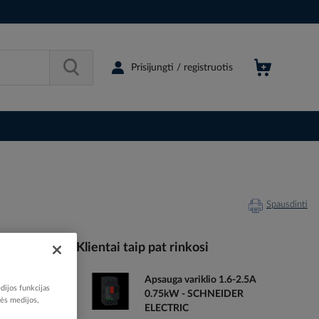
Prisijungti / registruotis
Spausdinti
Klientai taip pat rinkosi
Apsauga variklio 1.6-2.5A
003946
dijos funkcijas
0.75kW - SCHNEIDER
10343052
nės medijos,
ELECTRIC
GV2ME06