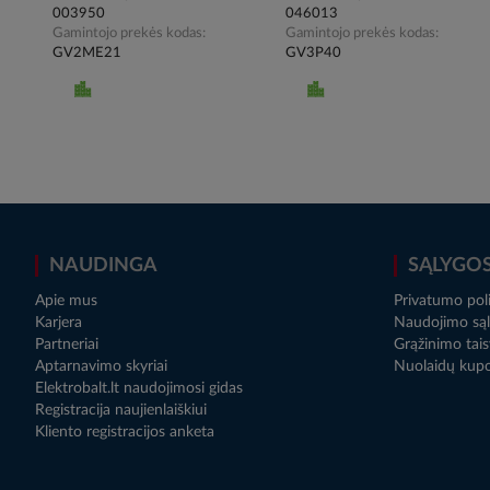
003950
046013
Gamintojo prekės kodas
Gamintojo prekės kodas
GV2ME21
GV3P40
NAUDINGA
SĄLYGO
Apie mus
Privatumo poli
Karjera
Naudojimo sąl
Partneriai
Grąžinimo tais
Aptarnavimo skyriai
Nuolaidų kup
Elektrobalt.lt naudojimosi gidas
Registracija naujienlaiškiui
Kliento registracijos anketa