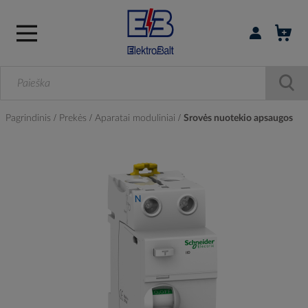
Prisijungti / r
Pagrindinis
Prekės
Aparatai moduliniai
Srovės nuotekio apsaugos
Skip
to
the
end
of
the
images
gallery