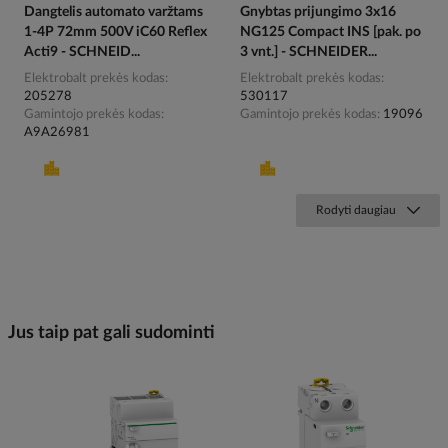
Dangtelis automato varžtams
Gnybtas prijungimo 3x16
1-4P 72mm 500V iC60 Reflex
NG125 Compact INS [pak. po
Acti9 - SCHNEID...
3 vnt.] - SCHNEIDER...
Elektrobalt prekės kodas
Elektrobalt prekės kodas
205278
530117
Gamintojo prekės kodas
Gamintojo prekės kodas
19096
A9A26981
Rodyti daugiau
Jus taip pat gali sudominti