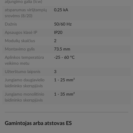
atjungimo galia (Icw)
atsparumas viršįtampių
0.25 kA
srovėms (8/20)
Dažnis
50/60 Hz
Apsaugos klasė IP
IP20
Modulių skaičius
2
Montavimo gylis
73.5 mm
Aplinkos temperatūra
-25 - 60 °C
veikimo metu
Užterštumo laipsnis
3
Jungiamo daugiavielio
1 - 25 mm²
laidininko skerspjūvis
Jungiamo monolitinio
1 - 35 mm²
laidininko skerspjūvis
Gamintojas arba atstovas ES