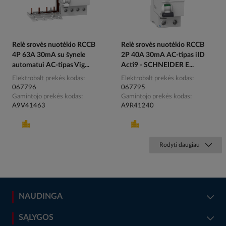
Relė srovės nuotėkio RCCB
Relė srovės nuotėkio RCCB
4P 63A 30mA su šynele
2P 40A 30mA AC-tipas iID
automatui AC-tipas Vig...
Acti9 - SCHNEIDER E...
Elektrobalt prekės kodas
Elektrobalt prekės kodas
067796
067795
Gamintojo prekės kodas
Gamintojo prekės kodas
A9V41463
A9R41240
Rodyti daugiau
NAUDINGA
SĄLYGOS