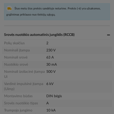
Šiuo metu šios prekės sandėlyje neturime. Prekės (-ė) yra užsakomos,
grąžinimas priklauso nuo tiekėjų sąlygų.
Srovės nuotėkio automatinis jungiklis (RCCB)
Polių skaičius
2
Nominali įtampa
230 V
Nominali srovė
63 A
Nuotėkio srovė
30 mA
Nominali izoliacinė įtampa
500 V
Ui
Vardinė impulsinė įtampa
6 kV
(Uimp)
Montavimo būdas
DIN bėgis
Srovės nuotėkio tipas
A
Trumpojo jungimo
10 kA