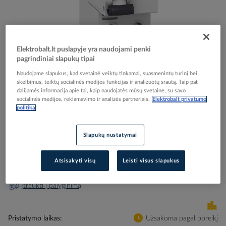
Elektrobalt.lt puslapyje yra naudojami penki
Skip
Reali prekė gali skirtis nuo pavaizduotos nuotraukoje
pagrindiniai slapukų tipai
to
Relė srovės nuotėkio RCCB 2P 63A 30mA A-tipas
the
Naudojame slapukus, kad svetainė veiktų tinkamai, suasmenintų turinį bei
beginning
iID Acti9 - SCHNEIDER ELECTRIC
skelbimus, teiktų socialinės medijos funkcijas ir analizuotų srautą. Taip pat
of
dalijamės informacija apie tai, kaip naudojatės mūsų svetaine, su savo
socialinės medijos, reklamavimo ir analizės partneriais.
Elektrobalt privatumo
the
politika
images
Elektrobalt prekės kodas
215847
gallery
EAN kodas
3606480374708
Slapukų nustatymai
Gamintojo prekės kodas
A9R21263
Prisijunkite, norėdami pamatyti kainas
Atsisakyti visų
Leisti visus slapukus
Įtraukti į palyginimą
Pristatymo laikas
Užsakoma pagal poreikį