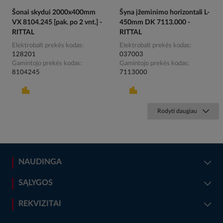
Šonai skydui 2000x400mm
Šyna įžeminimo horizontali L-
VX 8104.245 [pak. po 2 vnt.] -
450mm DK 7113.000 -
RITTAL
RITTAL
Elektrobalt prekės kodas
Elektrobalt prekės kodas
128201
037003
Gamintojo prekės kodas
Gamintojo prekės kodas
8104245
7113000
Rodyti daugiau
NAUDINGA
SĄLYGOS
REKVIZITAI