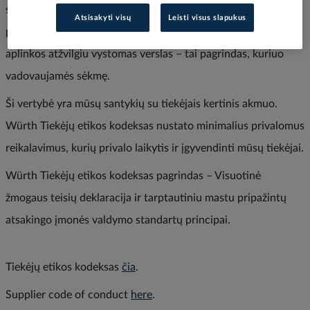
skaidrumas įmonės viduje ir išorėje yra pagrindiniai elgesio
Atsisakyti visų
Leisti visus slapukus
principai, giliai įsišakniję „Würth“. Harmoningai žmogaus ir
aplinkos atžvilgiu vystomas verslas – tai pagrindas, kuriuo
vadovaujamės sėkmę.
Ši vertybė yra mūsų santykių su tiekėjais kertinis akmuo.
Würth Tiekėjų etikos kodeksas nustato minimalius privalomus
reikalavimus, kurių privalo laikytis ir įgyvendinti mūsų tiekėjai.
Würth Tiekėjų etikos kodeksas pagrindas – Visuotinė
žmogaus teisių deklaracija ir tarptautiniu mastu pripažintų
atsakingo įmonės valdymo standartų principai.
Tiekėjų etikos kodeksas
čia
.
Supplier code of conduct
here
.