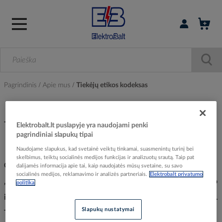
Prisijungti / r
Pagrindinis
Apie mus
Tiekėjų etikos kodeksas
TIEKĖJŲ ETIKOS KODEKSAS
Elektrobalt.lt puslapyje yra naudojami penki
pagrindiniai slapukų tipai
Naudojame slapukus, kad svetainė veiktų tinkamai, suasmenintų turinį bei
skelbimus, teiktų socialinės medijos funkcijas ir analizuotų srautą. Taip pat
Galiojančių įstatymų laikymąsi „Würth“ grupė (toliau –
dalijamės informacija apie tai, kaip naudojatės mūsų svetaine, su savo
socialinės medijos, reklamavimo ir analizės partneriais.
Elektrobalt privatumo
„Würth“) laiko savaime suprantamu dalyku. Tarpusavio elgesio
politika
ir elgesio su mūsų verslo partneriais vertybės yra itin svarbios.
Slapukų nustatymai
Taigi, abipusis pasitikėjimas, nuspėjamumas, sąžiningumas ir