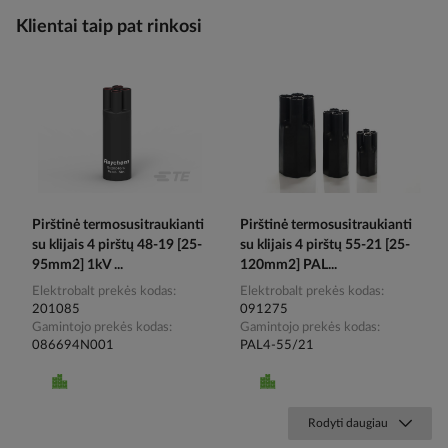
Klientai taip pat rinkosi
Pirštinė termosusitraukianti
Pirštinė termosusitraukianti
su klijais 4 pirštų 48-19 [25-
su klijais 4 pirštų 55-21 [25-
95mm2] 1kV ...
120mm2] PAL...
Elektrobalt prekės kodas
Elektrobalt prekės kodas
201085
091275
Gamintojo prekės kodas
Gamintojo prekės kodas
086694N001
PAL4-55/21
Rodyti daugiau