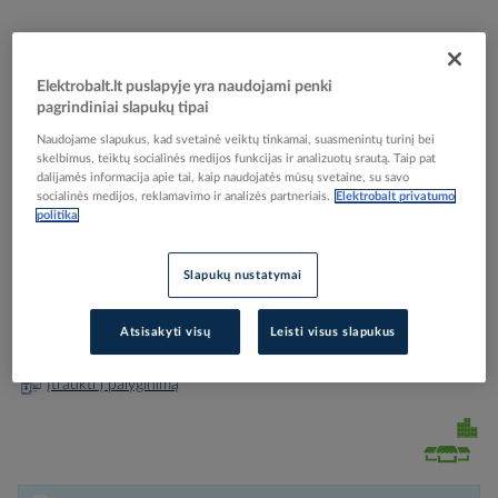
Elektrobalt.lt puslapyje yra naudojami penki
pagrindiniai slapukų tipai
Skip
Reali prekė gali skirtis nuo pavaizduotos nuotraukoje
to
Naudojame slapukus, kad svetainė veiktų tinkamai, suasmenintų turinį bei
Antgalis varžtinis 70-120mm2 D13mm skyle EXRM-
the
skelbimus, teiktų socialinės medijos funkcijas ir analizuotų srautą. Taip pat
beginning
1235-70/120-12 - RAYCHEM
dalijamės informacija apie tai, kaip naudojatės mūsų svetaine, su savo
socialinės medijos, reklamavimo ir analizės partneriais.
Elektrobalt privatumo
of
politika
the
images
Elektrobalt prekės kodas
201008
gallery
Slapukų nustatymai
Gamintojo prekės kodas
716611D002
Prisijunkite, norėdami pamatyti kainas
Atsisakyti visų
Leisti visus slapukus
Įtraukti į palyginimą