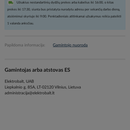
Užsakius nestandartinių dydžių prekes arba kabelius iki 16:00, o kitas
prekes iki 17:30, siunta bus pristatyta nurodytu adresu per sekančią darbo dieną,
atsiėmimui skyriuje iki 9:00. Penktadieniais atitinkamai užsakymus reikia pateikti
1 valanda anksčiau.
Papildoma informacija:
Gamintojo nuoroda
Gamintojas arba atstovas ES
Elektrobalt, UAB
Liepkalnio g. 85A, LT-02120 Vilnius, Lietuva
administracija@elektrobalt.lt