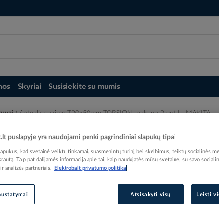
nos
Skyriai
Susisiekite su mumis
tuvai
Antgalis sukimo T20x50mm TORSION [pak. po 2 vnt.] - MAKITA
k. po 2 vnt.] - MAKITA
t.lt puslapyje yra naudojami penki pagrindiniai slapukų tipai
pukus, kad svetainė veiktų tinkamai, suasmenintų turinį bei skelbimus, teiktų socialinės me
 srautą. Taip pat dalijamės informacija apie tai, kaip naudojatės mūsų svetaine, su savo sociali
r analizės partneriais.
Elektrobalt privatumo politika
Elektrobalt prekės kodas
nustatymai
Atsisakyti visų
Leisti v
Gamintojo prekės kodas