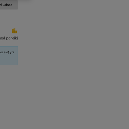
i kainas
al poreikį
ės (-ė) yra