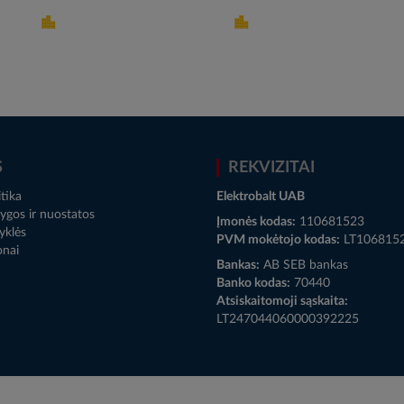
S
REKVIZITAI
tika
Elektrobalt UAB
ygos ir nuostatos
Įmonės kodas:
110681523
yklės
PVM mokėtojo kodas:
LT106815
onai
Bankas:
AB SEB bankas
Banko kodas:
70440
Atsiskaitomoji sąskaita:
LT247044060000392225