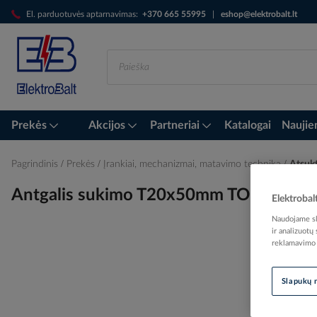
Skip
El. parduotuvės aptarnavimas:
+370 665 55995
|
eshop@elektrobalt.lt
to
Content
Prekės
Akcijos
Partneriai
Katalogai
Naujie
Pagrindinis
Prekės
Įrankiai, mechanizmai, matavimo technika
Atsuk
Antgalis sukimo T20x50mm TORSION [pa
Elektrobal
Naudojame sla
ir analizuotų
reklamavimo i
Skip
to
Slapukų 
the
end
of