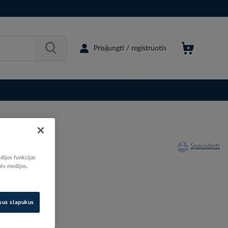
Prisijungti / registruotis
Spausdinti
dijos funkcijas
nės medijos,
202543
isus slapukus
B-28248