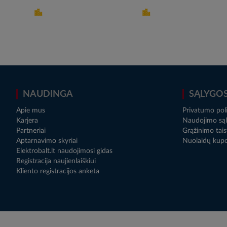
NAUDINGA
SĄLYGO
Apie mus
Privatumo poli
Karjera
Naudojimo sąl
Partneriai
Grąžinimo tais
Aptarnavimo skyriai
Nuolaidų kup
Elektrobalt.lt naudojimosi gidas
Registracija naujienlaiškiui
Kliento registracijos anketa