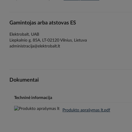
gallery
Gamintojas arba atstovas ES
Elektrobalt, UAB
Liepkalnio g. 85A, LT-02120 Vilnius, Lietuva
administracija@elektrobalt.lt
Dokumentai
Techninė informacija
Produkto aprašymas lt.pdf