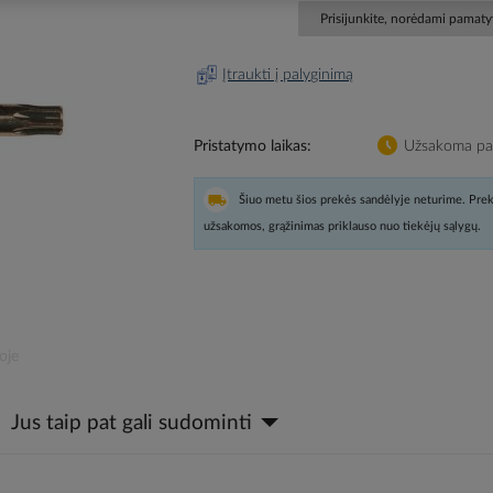
Prisijunkite, norėdami pamatyt
Įtraukti į palyginimą
Pristatymo laikas
Užsakoma pag
Šiuo metu šios prekės sandėlyje neturime. Prek
užsakomos, grąžinimas priklauso nuo tiekėjų sąlygų.
oje
Jus taip pat gali sudominti