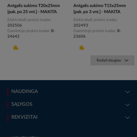
Antgalis sukimo T20x25mm
Antgalis sukimo T15x25mm
[pak. po 25 vnt.] - MAKITA
[pak. po 3 vnt.] - MAKITA
Elektrobalt prekės kodas
Elektrobalt prekės kodas
202506
202493
Gamintojo prekės kodas
B-
Gamintojo prekės kodas
B-
24642
23606
Rodyti daugiau
NAUDINGA
SĄLYGOS
REKVIZITAI