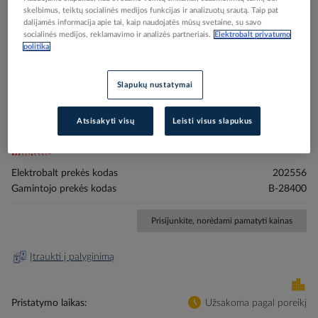
skelbimus, teiktų socialinės medijos funkcijas ir analizuotų srautą. Taip pat
dalijamės informacija apie tai, kaip naudojatės mūsų svetaine, su savo
socialinės medijos, reklamavimo ir analizės partneriais.
Elektrobalt privatumo
politika
Skip
Reali prekė gali skirtis nuo pavaizduotos nuotraukoje
Slapukų nustatymai
to
Antgalis sukimo T15x25mm TORSION [pak. po 2
the
Atsisakyti visų
Leisti visus slapukus
beginning
vnt.] - MAKITA
of
the
images
Elektrobalt prekės kodas
202556
gallery
Gamintojo prekės kodas
B-28400
Prisijunkite, norėdami pamatyti kainas
Įtraukti į palyginimą
Pristatymo laikas
Užsakoma pagal poreikį