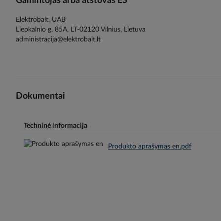
Gamintojas arba atstovas ES
Elektrobalt, UAB
Liepkalnio g. 85A, LT-02120 Vilnius, Lietuva
administracija@elektrobalt.lt
Dokumentai
Techninė informacija
Produkto aprašymas en.pdf