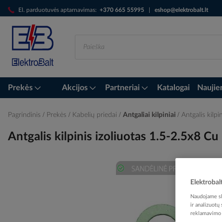
Skip
El. parduotuvės aptarnavimas:
+370 665 55995
|
eshop@elektrobalt.lt
to
Content
Prekės
Akcijos
Partneriai
Katalogai
Naujie
Pagrindinis
Prekės
Kabelių priedai
Antgaliai kilpiniai
Antgalis kil
Antgalis kilpinis izoliuotas 1.5-2.5x8
Skip
Elektrobal
to
Naudojame sla
the
ir analizuotų
end
reklamavimo i
of