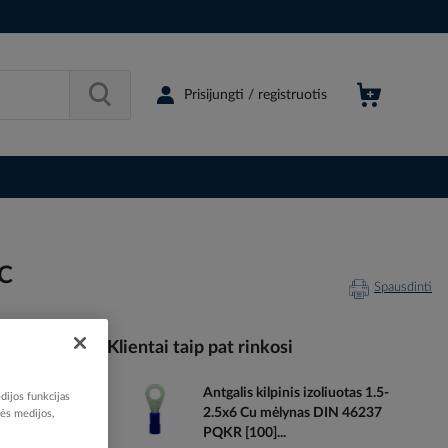
Prisijungti / registruotis
EC
Spausdinti
Klientai taip pat rinkosi
Antgalis kilpinis izoliuotas 1.5-
dijos funkcijas
208092
2.5x6 Cu mėlynas DIN 46237
nės medijos,
05138722
PQKR [100]...
05103872