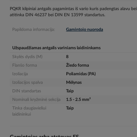
gallery
PQKR kilpiniai antgalis pagamintas iš vario kuris padengtas alavu bei 
atitinka DIN 46237 bei DIN EN 13599 standartus.
Papildoma informacija:
Gamintojo nuoroda
Užspaudžiamas antgalis variniams laidininkams
Skylės dydis (M)
8
Flanšo forma
Žiedo forma
Izoliacija
Poliamidas (PA)
Izoliacijos spalva
Mėlynas
DIN standartas
Taip
Nominali kryžminė sekcija
1.5 - 2.5 mm²
Tinka daugiavieliui
Taip
laidininkui