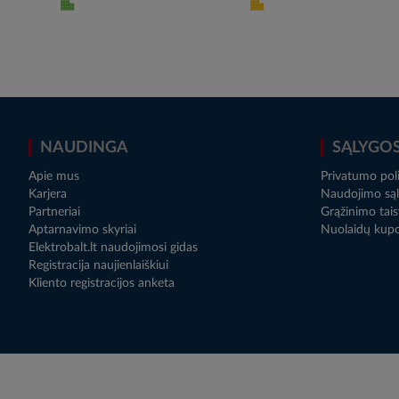
NAUDINGA
SĄLYGO
Apie mus
Privatumo poli
Karjera
Naudojimo sąl
Partneriai
Grąžinimo tais
Aptarnavimo skyriai
Nuolaidų kup
Elektrobalt.lt naudojimosi gidas
Registracija naujienlaiškiui
Kliento registracijos anketa