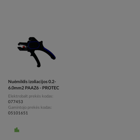
Nuėmiklis izoliacijos 0.2-
6.0mm2 PAAZ6 - PROTEC
Elektrobalt prekės kodas
077453
Gamintojo prekės kodas
05101651