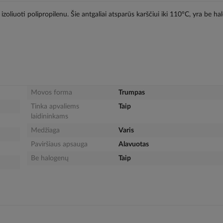
izoliuoti polipropilenu. Šie antgaliai atsparūs karščiui iki 110°C, yra be h
Movos forma
Trumpas
Tinka apvaliems
Taip
laidininkams
Medžiaga
Varis
Paviršiaus apsauga
Alavuotas
Be halogenų
Taip