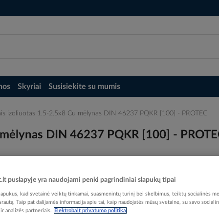
nos
Skyriai
Susisiekite su mumis
pinis izoliuotas 1.5-2.5x8 Cu mėlynas DIN 46237 PQKR [100] - PROTEC
 Cu mėlynas DIN 46237 PQKR [100] - PROT
t.lt puslapyje yra naudojami penki pagrindiniai slapukų tipai
pukus, kad svetainė veiktų tinkamai, suasmenintų turinį bei skelbimus, teiktų socialinės me
Elektrobalt prekės kodas
 srautą. Taip pat dalijamės informacija apie tai, kaip naudojatės mūsų svetaine, su savo sociali
EAN kodas
40167
r analizės partneriais.
Elektrobalt privatumo politika
Gamintojo prekės kodas