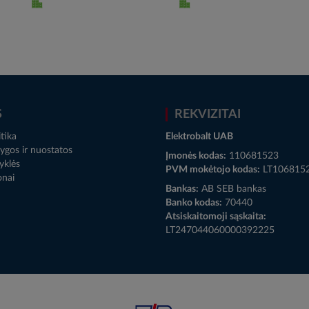
S
REKVIZITAI
tika
Elektrobalt UAB
ygos ir nuostatos
Įmonės kodas:
110681523
yklės
PVM mokėtojo kodas:
LT106815
onai
Bankas:
AB SEB bankas
Banko kodas:
70440
Atsiskaitomoji sąskaita:
LT247044060000392225