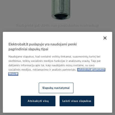
Skip
Reali prekė gali skirtis nuo pavaizduotos nuotraukoje
to
Antgalis kilpinis 35x8 Cu balintas DIN 46235 -
the
beginning
PROTEC
Elektrobalt.lt puslapyje yra naudojami penki
of
pagrindiniai slapukų tipai
the
images
Naudojame slapukus, kad svetainė veiktų tinkamai, suasmenintų turinį bei
Elektrobalt prekės kodas
090473
skelbimus, teiktų socialinės medijos funkcijas ir analizuotų srautą. Taip pat
gallery
EAN kodas
4016705138432
dalijamės informacija apie tai, kaip naudojatės mūsų svetaine, su savo
Gamintojo prekės kodas
05103843
socialinės medijos, reklamavimo ir analizės partneriais.
Elektrobalt privatumo
politika
Prisijunkite, norėdami pamatyti kainas
Slapukų nustatymai
Įtraukti į palyginimą
Atsisakyti visų
Leisti visus slapukus