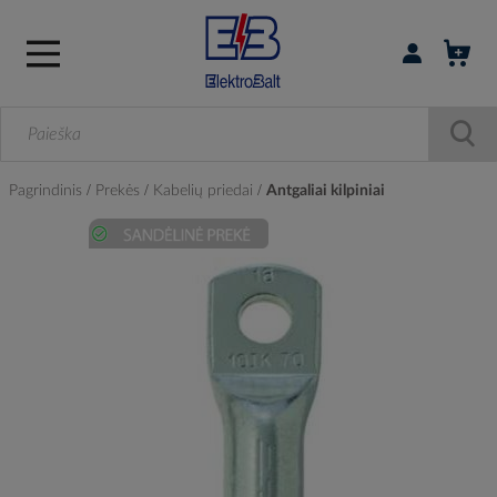
Prisijungti / r
Pagrindinis
Prekės
Kabelių priedai
Antgaliai kilpiniai
Skip
to
the
end
of
the
images
gallery