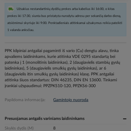
Užsakius nestandartinių dydžių prekes arba kabelius iki 16:00, o kitas
prekes iki 17:30, siunta bus pristatyta nurodytu adresu per sekančią darbo dieną,
atsiėmimui skyriuje iki 9:00. Penktadieniais atitinkamai užsakymus reikia pateikti
1 valanda anksčiau.
PPK kilpiniai antgaliai pagaminti iš vario (Cu) dengtu alavu, tinka
apvaliems laidininkams, kurie atitinka VDE 0295 standartą bei
patenka į 1 (monolitinis laidininkas), 2 (daugiavielis stambių gyslų
laidininkas), 5 (daugiavielis smulkių gyslų laidininkas), ar 6
(daugiavielis itin smulkių gyslų laidininkas) klasę. PPK antgaliai
atitinka šiuos standartus: DIN 46235, DIN EN 13600. Tinkami
įrankiai užspaudimui: PPZPKS10-120, PPZKS6-300
Papildoma informacija:
Gamintojo nuoroda
Presuojamas antgalis variniams laidininkams
Skylės dydis (M)
8