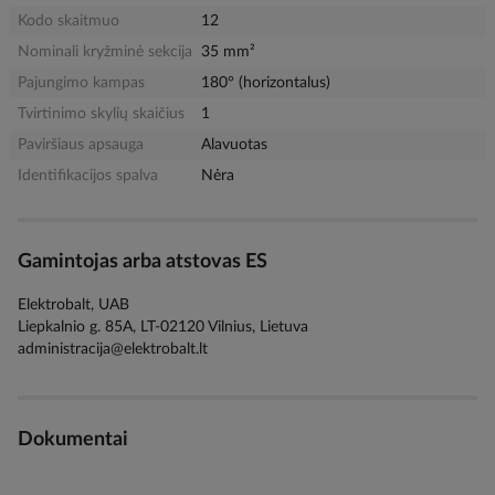
Kodo skaitmuo
12
Nominali kryžminė sekcija
35 mm²
Pajungimo kampas
180° (horizontalus)
Tvirtinimo skylių skaičius
1
Paviršiaus apsauga
Alavuotas
Identifikacijos spalva
Nėra
Gamintojas arba atstovas ES
Elektrobalt, UAB
Liepkalnio g. 85A, LT-02120 Vilnius, Lietuva
administracija@elektrobalt.lt
Dokumentai