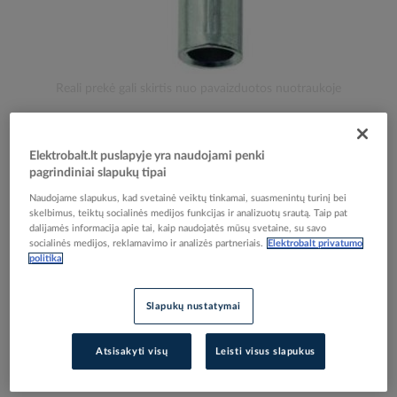
Skip
Reali prekė gali skirtis nuo pavaizduotos nuotraukoje
to
Antgalis kilpinis 10x6 Cu balintas DIN 46235 -
the
beginning
PROTEC
Elektrobalt.lt puslapyje yra naudojami penki
of
pagrindiniai slapukų tipai
the
images
Naudojame slapukus, kad svetainė veiktų tinkamai, suasmenintų turinį bei
Elektrobalt prekės kodas
090465
gallery
skelbimus, teiktų socialinės medijos funkcijas ir analizuotų srautą. Taip pat
EAN kodas
4016705138357
dalijamės informacija apie tai, kaip naudojatės mūsų svetaine, su savo
Gamintojo prekės kodas
05103835
socialinės medijos, reklamavimo ir analizės partneriais.
Elektrobalt privatumo
politika
Prisijunkite, norėdami pamatyti kainas
Slapukų nustatymai
Įtraukti į palyginimą
Atsisakyti visų
Leisti visus slapukus