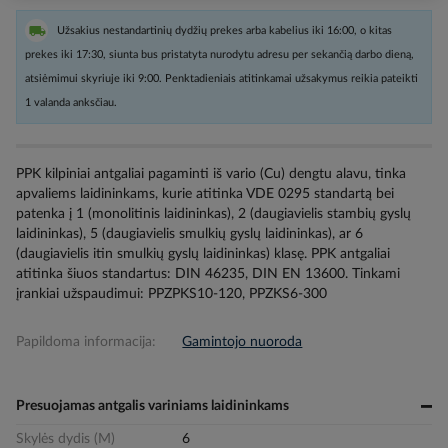
Užsakius nestandartinių dydžių prekes arba kabelius iki 16:00, o kitas
prekes iki 17:30, siunta bus pristatyta nurodytu adresu per sekančią darbo dieną,
atsiėmimui skyriuje iki 9:00. Penktadieniais atitinkamai užsakymus reikia pateikti
1 valanda anksčiau.
PPK kilpiniai antgaliai pagaminti iš vario (Cu) dengtu alavu, tinka
apvaliems laidininkams, kurie atitinka VDE 0295 standartą bei
patenka į 1 (monolitinis laidininkas), 2 (daugiavielis stambių gyslų
laidininkas), 5 (daugiavielis smulkių gyslų laidininkas), ar 6
(daugiavielis itin smulkių gyslų laidininkas) klasę. PPK antgaliai
atitinka šiuos standartus: DIN 46235, DIN EN 13600. Tinkami
įrankiai užspaudimui: PPZPKS10-120, PPZKS6-300
Papildoma informacija:
Gamintojo nuoroda
Presuojamas antgalis variniams laidininkams
Skylės dydis (M)
6