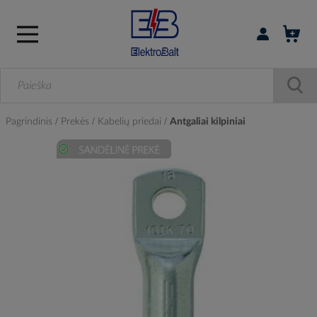
Prisijungti / r
Pagrindinis
Prekės
Kabelių priedai
Antgaliai kilpiniai
Skip
to
the
end
of
the
images
gallery