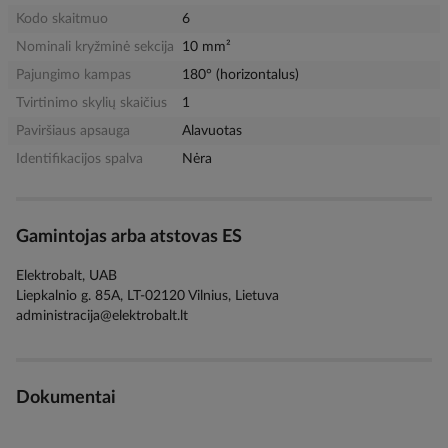
Kodo skaitmuo
6
Nominali kryžminė sekcija
10 mm²
Pajungimo kampas
180° (horizontalus)
Tvirtinimo skylių skaičius
1
Paviršiaus apsauga
Alavuotas
Identifikacijos spalva
Nėra
Gamintojas arba atstovas ES
Elektrobalt, UAB
Liepkalnio g. 85A, LT-02120 Vilnius, Lietuva
administracija@elektrobalt.lt
Dokumentai