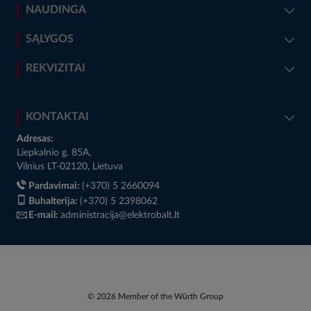
NAUDINGA
SĄLYGOS
REKVIZITAI
KONTAKTAI
Adresas:
Liepkalnio g. 85A,
Vilnius LT-02120, Lietuva
Pardavimai:
(+370) 5 2660094
Buhalterija:
(+370) 5 2398062
E-mail:
administracija@elektrobalt.lt
© 2026 Member of the Würth Group