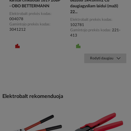
karštai cinkuotas 1819 20BP
dėžutei 3x4.0mm2 Cu
- OBO BETTERMANN
daugiagysliam laidui (maži)
22...
Elektrobalt prekės kodas
004078
Elektrobalt prekės kodas
Gamintojo prekės kodas
102781
3041212
Gamintojo prekės kodas
221-
413
Rodyti daugiau
Elektrobalt rekomenduoja