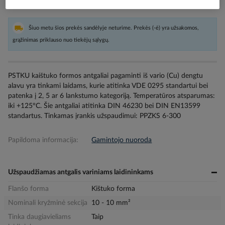
Šiuo metu šios prekės sandėlyje neturime. Prekės (-ė) yra užsakomos,
grąžinimas priklauso nuo tiekėjų sąlygų.
PSTKU kaištuko formos antgaliai pagaminti iš vario (Cu) dengtu
alavu yra tinkami laidams, kurie atitinka VDE 0295 standartui bei
patenka į 2, 5 ar 6 lankstumo kategoriją. Temperatūros atsparumas:
iki +125°C. Šie antgaliai atitinka DIN 46230 bei DIN EN13599
standartus. Tinkamas įrankis užspaudimui: PPZKS 6-300
Papildoma informacija:
Gamintojo nuoroda
Užspaudžiamas antgalis variniams laidininkams
Flanšo forma
Kištuko forma
Nominali kryžminė sekcija
10 - 10 mm²
Tinka daugiavieliams
Taip