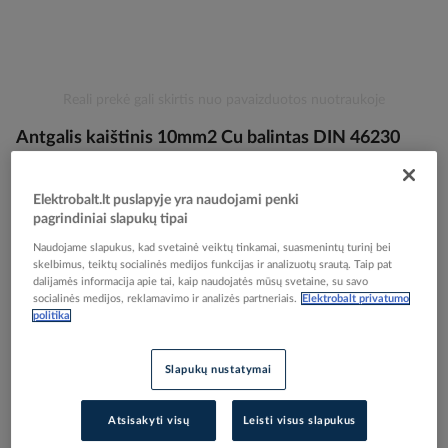
Skip
Reali prekė gali skirtis nuo pavaizduotos nuotraukoje
to
Antgalis kaištinis 10mm2 Cu balintas DIN 46230
the
beginning
PSTKU - PROTEC
of
the
Elektrobalt.lt puslapyje yra naudojami penki
pagrindiniai slapukų tipai
images
Elektrobalt prekės kodas
099243
gallery
Naudojame slapukus, kad svetainė veiktų tinkamai, suasmenintų turinį bei
EAN kodas
4016705141708
skelbimus, teiktų socialinės medijos funkcijas ir analizuotų srautą. Taip pat
Gamintojo prekės kodas
05104170
dalijamės informacija apie tai, kaip naudojatės mūsų svetaine, su savo
socialinės medijos, reklamavimo ir analizės partneriais.
Elektrobalt privatumo
politika
Prisijunkite, norėdami pamatyti kainas
Įtraukti į palyginimą
Slapukų nustatymai
Atsisakyti visų
Leisti visus slapukus
Pristatymo laikas
Užsakoma pagal poreikį