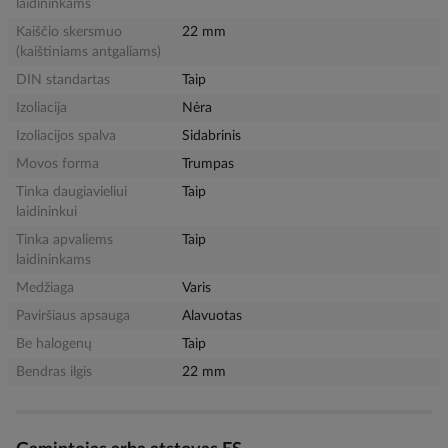
laidininkams
Kaiščio skersmuo
22 mm
(kaištiniams antgaliams)
DIN standartas
Taip
Izoliacija
Nėra
Izoliacijos spalva
Sidabrinis
Movos forma
Trumpas
Tinka daugiavieliui
Taip
laidininkui
Tinka apvaliems
Taip
laidininkams
Medžiaga
Varis
Paviršiaus apsauga
Alavuotas
Be halogenų
Taip
Bendras ilgis
22 mm