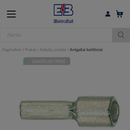
Prisijungti / r
Pagrindinis
Prekės
Kabelių priedai
Antgaliai kaištiniai
Skip
to
the
end
of
the
images
gallery