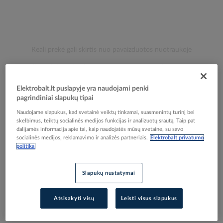
Skip
Reali prekė gali skirtis nuo pavaizduotos nuotraukoje
to
Antgalis gilzinis izoliuotas 6mm2 Cu geltonas L-
the
beginning
12mm [100] - PROTEC
Elektrobalt.lt puslapyje yra naudojami penki
of
pagrindiniai slapukų tipai
the
images
Naudojame slapukus, kad svetainė veiktų tinkamai, suasmenintų turinį bei
Elektrobalt prekės kodas
208047
gallery
skelbimus, teiktų socialinės medijos funkcijas ir analizuotų srautą. Taip pat
EAN kodas
4016705110919
dalijamės informacija apie tai, kaip naudojatės mūsų svetaine, su savo
Gamintojo prekės kodas
05101091
socialinės medijos, reklamavimo ir analizės partneriais.
Elektrobalt privatumo
politika
Prisijunkite, norėdami pamatyti kainas
Slapukų nustatymai
Įtraukti į palyginimą
Atsisakyti visų
Leisti visus slapukus