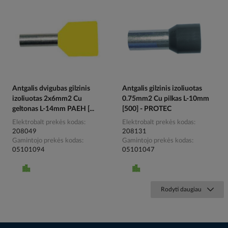
Antgalis dvigubas gilzinis
Antgalis gilzinis izoliuotas
izoliuotas 2x6mm2 Cu
0.75mm2 Cu pilkas L-10mm
geltonas L-14mm PAEH [...
[500] - PROTEC
Elektrobalt prekės kodas
Elektrobalt prekės kodas
208049
208131
Gamintojo prekės kodas
Gamintojo prekės kodas
05101094
05101047
Rodyti daugiau