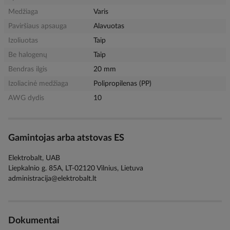
Medžiaga
Varis
Paviršiaus apsauga
Alavuotas
Izoliuotas
Taip
Be halogenų
Taip
Bendras ilgis
20 mm
Izoliacinė medžiaga
Polipropilenas (PP)
AWG dydis
10
Gamintojas arba atstovas ES
Elektrobalt, UAB
Liepkalnio g. 85A, LT-02120 Vilnius, Lietuva
administracija@elektrobalt.lt
Dokumentai