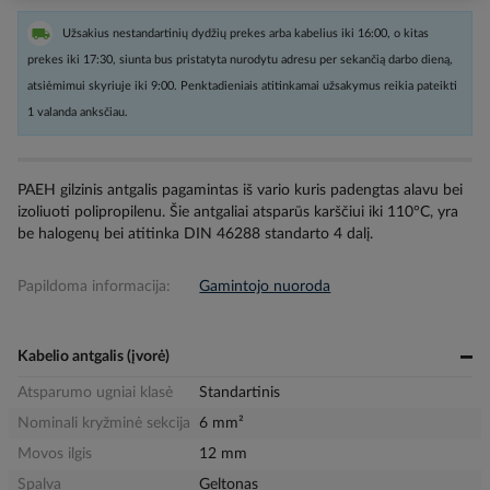
Užsakius nestandartinių dydžių prekes arba kabelius iki 16:00, o kitas
prekes iki 17:30, siunta bus pristatyta nurodytu adresu per sekančią darbo dieną,
atsiėmimui skyriuje iki 9:00. Penktadieniais atitinkamai užsakymus reikia pateikti
1 valanda anksčiau.
PAEH gilzinis antgalis pagamintas iš vario kuris padengtas alavu bei
izoliuoti polipropilenu. Šie antgaliai atsparūs karščiui iki 110°C, yra
be halogenų bei atitinka DIN 46288 standarto 4 dalį.
Papildoma informacija:
Gamintojo nuoroda
Kabelio antgalis (įvorė)
Atsparumo ugniai klasė
Standartinis
Nominali kryžminė sekcija
6 mm²
Movos ilgis
12 mm
Spalva
Geltonas