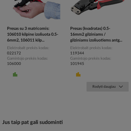
Presas su 3 matricomis:
Presas (kvadratas) 0.5-
106010 kilpine izoliuota 0.5-
16mm2 gilziniams /
6mm2, 106011 kilp...
gilziniams izoliuotiems antg...
Elektrobalt prekės kodas
Elektrobalt prekės kodas
022172
119344
Gamintojo prekės kodas
Gamintojo prekės kodas
106000
101945
Rodyti daugiau
Jus taip pat gali sudominti