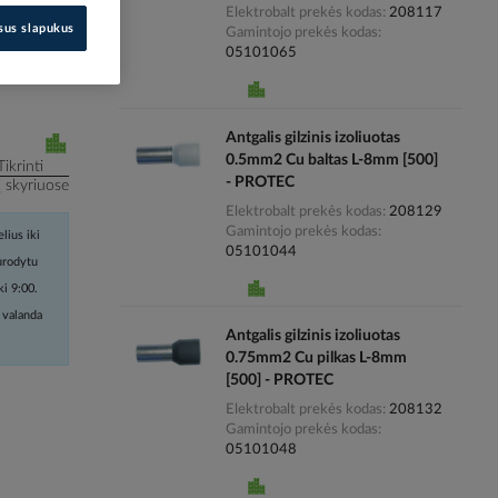
Elektrobalt prekės kodas
208117
isus slapukus
Gamintojo prekės kodas
i kainas
05101065
Antgalis gilzinis izoliuotas
0.5mm2 Cu baltas L-8mm [500]
Tikrinti
- PROTEC
į skyriuose
Elektrobalt prekės kodas
208129
Gamintojo prekės kodas
lius iki
05101044
nurodytu
ki 9:00.
 valanda
Antgalis gilzinis izoliuotas
0.75mm2 Cu pilkas L-8mm
[500] - PROTEC
Elektrobalt prekės kodas
208132
Gamintojo prekės kodas
05101048