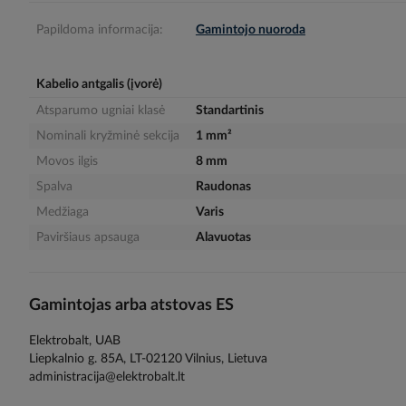
gallery
Papildoma informacija:
Gamintojo nuoroda
Kabelio antgalis (įvorė)
Atsparumo ugniai klasė
Standartinis
Nominali kryžminė sekcija
1 mm²
Movos ilgis
8 mm
Spalva
Raudonas
Medžiaga
Varis
Paviršiaus apsauga
Alavuotas
Gamintojas arba atstovas ES
Elektrobalt, UAB
Liepkalnio g. 85A, LT-02120 Vilnius, Lietuva
administracija@elektrobalt.lt