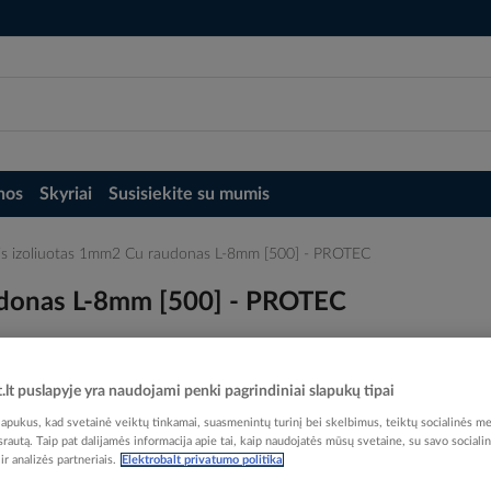
nos
Skyriai
Susisiekite su mumis
inis izoliuotas 1mm2 Cu raudonas L-8mm [500] - PROTEC
audonas L-8mm [500] - PROTEC
t.lt puslapyje yra naudojami penki pagrindiniai slapukų tipai
pukus, kad svetainė veiktų tinkamai, suasmenintų turinį bei skelbimus, teiktų socialinės me
Elektrobalt prekės kodas
 srautą. Taip pat dalijamės informacija apie tai, kaip naudojatės mūsų svetaine, su savo sociali
EAN kodas
40167
r analizės partneriais.
Elektrobalt privatumo politika
Gamintojo prekės kodas