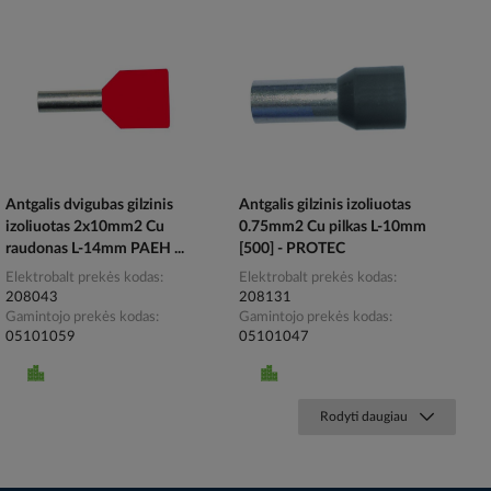
Antgalis dvigubas gilzinis
Antgalis gilzinis izoliuotas
izoliuotas 2x10mm2 Cu
0.75mm2 Cu pilkas L-10mm
raudonas L-14mm PAEH ...
[500] - PROTEC
Elektrobalt prekės kodas
Elektrobalt prekės kodas
208043
208131
Gamintojo prekės kodas
Gamintojo prekės kodas
05101059
05101047
Rodyti daugiau