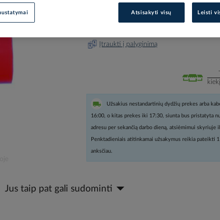
nustatymai
Atsisakyti visų
Leisti v
Prisijunkite, norėdami pamatyt
Įtraukti į palyginimą
kiek
Užsakius nestandartinių dydžių prekes arba kabe
16:00, o kitas prekes iki 17:30, siunta bus pristatyta 
adresu per sekančią darbo dieną, atsiėmimui skyriuje i
Penktadieniais atitinkamai užsakymus reikia pateikti 1
anksčiau.
oje
Jus taip pat gali sudominti