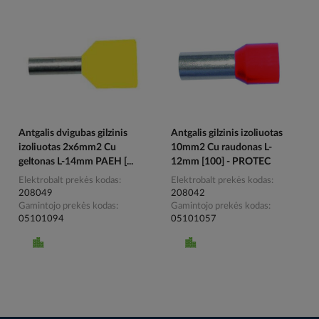
Antgalis dvigubas gilzinis
Antgalis gilzinis izoliuotas
izoliuotas 2x6mm2 Cu
10mm2 Cu raudonas L-
geltonas L-14mm PAEH [...
12mm [100] - PROTEC
Elektrobalt prekės kodas
Elektrobalt prekės kodas
208049
208042
Gamintojo prekės kodas
Gamintojo prekės kodas
05101094
05101057