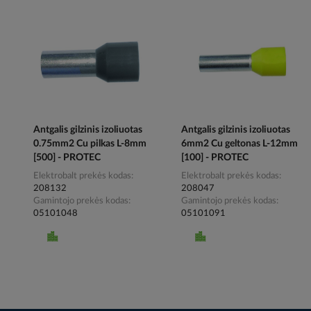
Antgalis gilzinis izoliuotas
Antgalis gilzinis izoliuotas
0.75mm2 Cu pilkas L-8mm
6mm2 Cu geltonas L-12mm
[500] - PROTEC
[100] - PROTEC
Elektrobalt prekės kodas
Elektrobalt prekės kodas
208132
208047
Gamintojo prekės kodas
Gamintojo prekės kodas
05101048
05101091