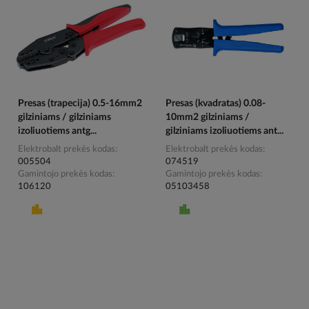
Presas (trapecija) 0.5-16mm2
Presas (kvadratas) 0.08-
gilziniams / gilziniams
10mm2 gilziniams /
izoliuotiems antg...
gilziniams izoliuotiems ant...
Elektrobalt prekės kodas
Elektrobalt prekės kodas
005504
074519
Gamintojo prekės kodas
Gamintojo prekės kodas
106120
05103458