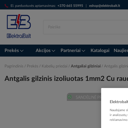
Skip
El. parduotuvės aptarnavimas:
+370 665 55995
|
eshop@elektrobalt.lt
to
Content
Prekės
Akcijos
Partneriai
Katalogai
Naujie
Pagrindinis
Prekės
Kabelių priedai
Antgaliai gilziniai
Antgalis gilz
Antgalis gilzinis izoliuotas 1mm2 Cu r
Elektrobal
Skip
to
Naudojame sla
the
ir analizuotų
reklamavimo i
end
of