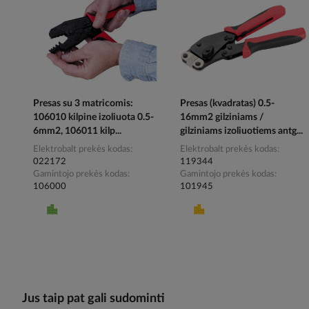
Presas su 3 matricomis:
Presas (kvadratas) 0.5-
106010 kilpine izoliuota 0.5-
16mm2 gilziniams /
6mm2, 106011 kilp...
gilziniams izoliuotiems antg...
Elektrobalt prekės kodas
Elektrobalt prekės kodas
022172
119344
Gamintojo prekės kodas
Gamintojo prekės kodas
106000
101945
Jus taip pat gali sudominti