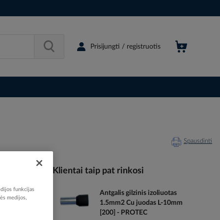
Prisijungti / registruotis
Spausdinti
Klientai taip pat rinkosi
dijos funkcijas
Antgalis gilzinis izoliuotas
208136
nės medijos,
1.5mm2 Cu juodas L-10mm
05110551
[200] - PROTEC
05101055