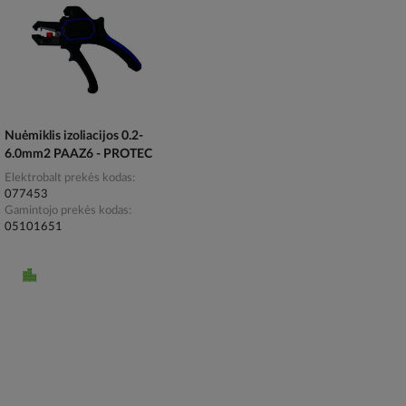
Nuėmiklis izoliacijos 0.2-
6.0mm2 PAAZ6 - PROTEC
Elektrobalt prekės kodas
077453
Gamintojo prekės kodas
05101651