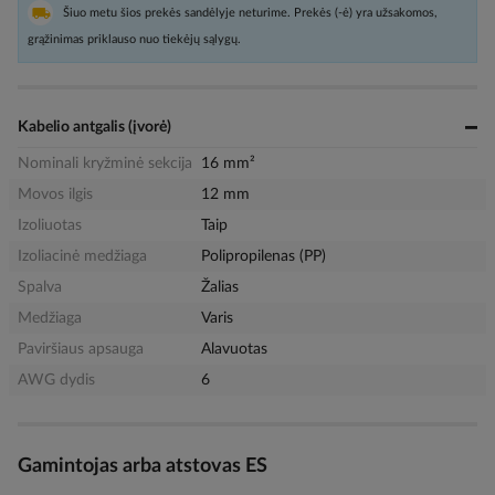
Šiuo metu šios prekės sandėlyje neturime. Prekės (-ė) yra užsakomos,
grąžinimas priklauso nuo tiekėjų sąlygų.
Kabelio antgalis (įvorė)
Nominali kryžminė sekcija
16 mm²
Movos ilgis
12 mm
Izoliuotas
Taip
Izoliacinė medžiaga
Polipropilenas (PP)
Spalva
Žalias
Medžiaga
Varis
Paviršiaus apsauga
Alavuotas
AWG dydis
6
Gamintojas arba atstovas ES