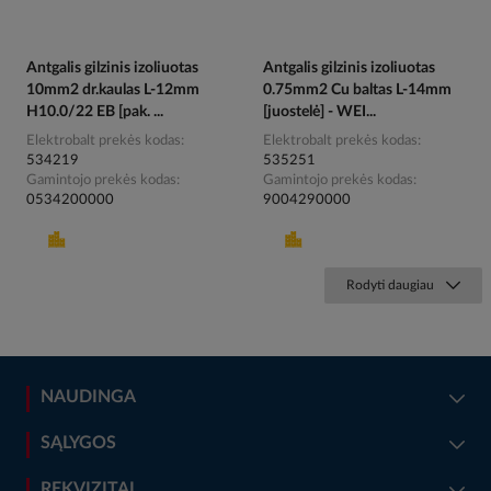
Antgalis gilzinis izoliuotas
Antgalis gilzinis izoliuotas
10mm2 dr.kaulas L-12mm
0.75mm2 Cu baltas L-14mm
H10.0/22 EB [pak. ...
[juostelė] - WEI...
Elektrobalt prekės kodas
Elektrobalt prekės kodas
534219
535251
Gamintojo prekės kodas
Gamintojo prekės kodas
0534200000
9004290000
Rodyti daugiau
NAUDINGA
SĄLYGOS
REKVIZITAI