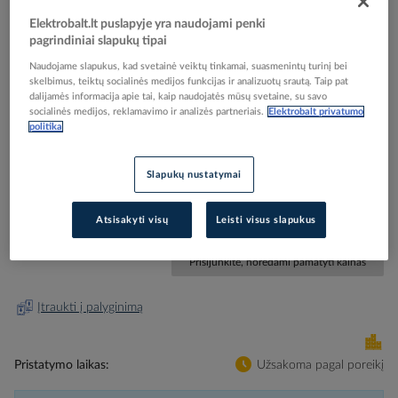
Elektrobalt.lt puslapyje yra naudojami penki
pagrindiniai slapukų tipai
Naudojame slapukus, kad svetainė veiktų tinkamai, suasmenintų turinį bei
skelbimus, teiktų socialinės medijos funkcijas ir analizuotų srautą. Taip pat
Skip
Reali prekė gali skirtis nuo pavaizduotos nuotraukoje
dalijamės informacija apie tai, kaip naudojatės mūsų svetaine, su savo
to
socialinės medijos, reklamavimo ir analizės partneriais.
Elektrobalt privatumo
Antgalis gilzinis izoliuotas 16mm2 žalias L-12mm
the
politika
beginning
H16.0/22 GN [pak. po 100 vnt.] - WEIDMULLER
of
Slapukų nustatymai
the
images
Elektrobalt prekės kodas
534220
gallery
Atsisakyti visų
Leisti visus slapukus
Gamintojo prekės kodas
0565900000
Prisijunkite, norėdami pamatyti kainas
Įtraukti į palyginimą
Pristatymo laikas
Užsakoma pagal poreikį