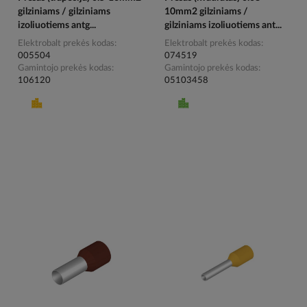
gilziniams / gilziniams
10mm2 gilziniams /
izoliuotiems antg...
gilziniams izoliuotiems ant...
Elektrobalt prekės kodas
Elektrobalt prekės kodas
005504
074519
Gamintojo prekės kodas
Gamintojo prekės kodas
106120
05103458