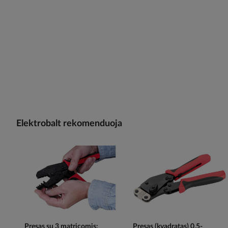
Elektrobalt rekomenduoja
Presas su 3 matricomis:
Presas (kvadratas) 0.5-