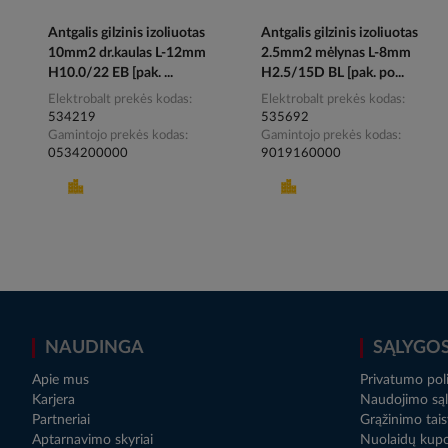
Antgalis gilzinis izoliuotas
Antgalis gilzinis izoliuotas
10mm2 dr.kaulas L-12mm
2.5mm2 mėlynas L-8mm
H10.0/22 EB [pak. ...
H2.5/15D BL [pak. po...
Elektrobalt prekės kodas
Elektrobalt prekės kodas
534219
535692
Gamintojo prekės kodas
Gamintojo prekės kodas
0534200000
9019160000
NAUDINGA
SĄLYGO
Apie mus
Privatumo poli
Karjera
Naudojimo sąl
Partneriai
Grąžinimo tais
Aptarnavimo skyriai
Nuolaidų kup