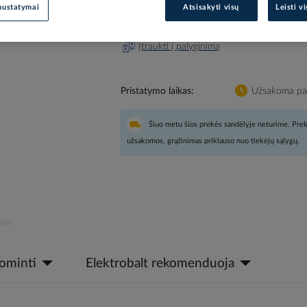
nustatymai
Atsisakyti visų
Leisti v
Prisijunkite, norėdami pamatyt
Įtraukti į palyginimą
Pristatymo laikas
Užsakoma pag
Šiuo metu šios prekės sandėlyje neturime. Prek
užsakomos, grąžinimas priklauso nuo tiekėjų sąlygų.
oje
dominti
Elektrobalt rekomenduoja