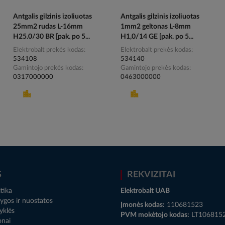
Antgalis gilzinis izoliuotas
Antgalis gilzinis izoliuotas
25mm2 rudas L-16mm
1mm2 geltonas L-8mm
H25.0/30 BR [pak. po 5...
H1,0/14 GE [pak. po 5...
Elektrobalt prekės kodas
Elektrobalt prekės kodas
534108
534140
Gamintojo prekės kodas
Gamintojo prekės kodas
0317000000
0463000000
S
REKVIZITAI
tika
Elektrobalt UAB
ygos ir nuostatos
Įmonės kodas:
110681523
yklės
PVM mokėtojo kodas:
LT106815
onai