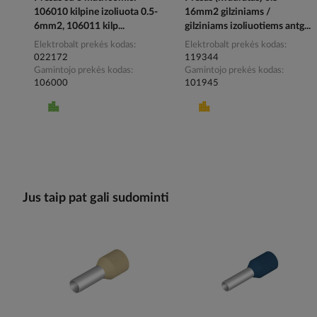
106010 kilpine izoliuota 0.5-
16mm2 gilziniams /
6mm2, 106011 kilp...
gilziniams izoliuotiems antg...
Elektrobalt prekės kodas
Elektrobalt prekės kodas
022172
119344
Gamintojo prekės kodas
Gamintojo prekės kodas
106000
101945
Jus taip pat gali sudominti