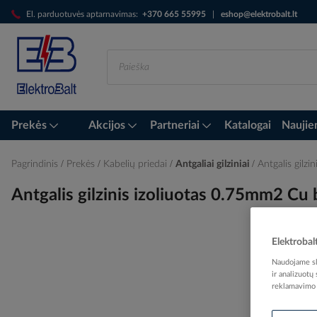
Skip
El. parduotuvės aptarnavimas:
+370 665 55995
|
eshop@elektrobalt.lt
to
Content
Prekės
Akcijos
Partneriai
Katalogai
Naujie
Pagrindinis
Prekės
Kabelių priedai
Antgaliai gilziniai
Antgalis gilz
Antgalis gilzinis izoliuotas 0.75mm2 C
Elektrobal
Skip
Naudojame sla
to
ir analizuotų
the
reklamavimo i
end
of