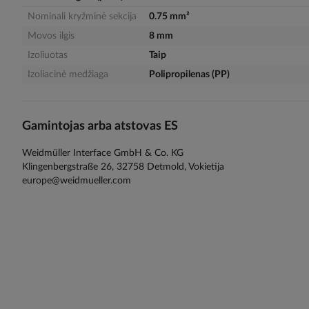
gallery
Nominali kryžminė sekcija
0.75 mm²
Movos ilgis
8 mm
Izoliuotas
Taip
Izoliacinė medžiaga
Polipropilenas (PP)
Gamintojas arba atstovas ES
Weidmüller Interface GmbH & Co. KG
Klingenbergstraße 26, 32758 Detmold, Vokietija
europe@weidmueller.com