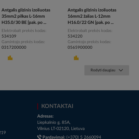
Antgalis gilzinis izoliuotas
Antgalis gilzinis izoliuotas
35mm2 pilkas L-16mm
16mm2 žalias L-12mm
H35.0/30 BE [pak. po ...
H16.0/22 GN [pak. po ...
Elektrobalt prekės kodas
Elektrobalt prekės kodas
534109
534220
Gamintojo prekės kodas
Gamintojo prekės kodas
0317200000
0565900000
Rodyti daugiau
KONTAKTAI
Adresas:
Liepkalnio g. 85A,
Vilnius LT-02120, Lietuva
219
Pardavimai:
(+370) 5 2660094