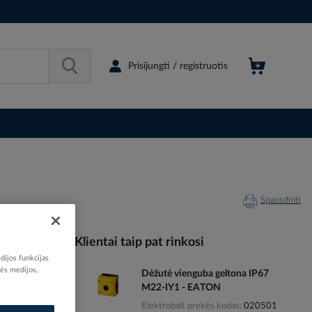
Prisijungti / registruotis
Spausdinti
Klientai taip pat rinkosi
dijos funkcijas
nės medijos,
Dėžutė vienguba geltona IP67
535251
M22-IY1 - EATON
04290000
Elektrobalt prekės kodas
020501