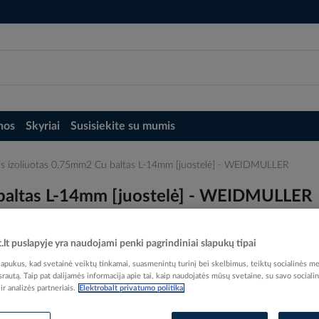
nos
Skyriai
Susisiekite su mumis
inis izoliuotas 0.75mm2 Cu baltas L-14mm [juostelė] - WEIDMULLER
u baltas L-14mm [juostelė] - WEIDMULLER
t.lt puslapyje yra naudojami penki pagrindiniai slapukų tipai
pukus, kad svetainė veiktų tinkamai, suasmenintų turinį bei skelbimus, teiktų socialinės me
 srautą. Taip pat dalijamės informacija apie tai, kaip naudojatės mūsų svetaine, su savo sociali
Elektrobalt prekės kodas
r analizės partneriais.
Elektrobalt privatumo politika
Gamintojo prekės kodas
90