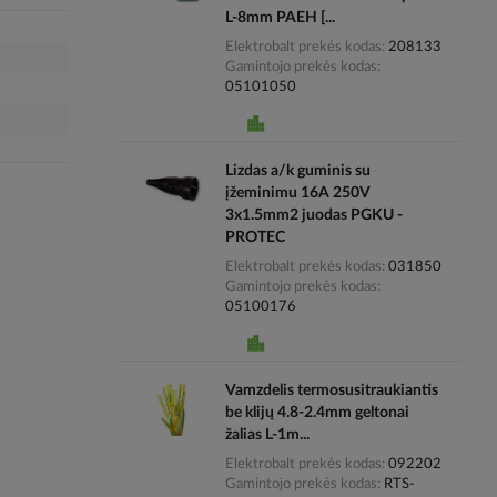
L-8mm PAEH [...
Elektrobalt prekės kodas
208133
Gamintojo prekės kodas
05101050
Lizdas a/k guminis su
įžeminimu 16A 250V
3x1.5mm2 juodas PGKU -
PROTEC
Elektrobalt prekės kodas
031850
Gamintojo prekės kodas
05100176
Vamzdelis termosusitraukiantis
be klijų 4.8-2.4mm geltonai
žalias L-1m...
Elektrobalt prekės kodas
092202
Gamintojo prekės kodas
RTS-