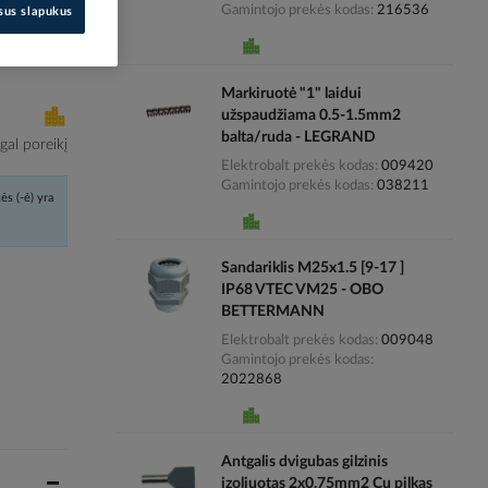
Gamintojo prekės kodas
216536
isus slapukus
i kainas
Markiruotė "1" laidui
užspaudžiama 0.5-1.5mm2
balta/ruda - LEGRAND
al poreikį
Elektrobalt prekės kodas
009420
Gamintojo prekės kodas
038211
ės (-ė) yra
Sandariklis M25x1.5 [9-17 ]
IP68 VTEC VM25 - OBO
BETTERMANN
Elektrobalt prekės kodas
009048
Gamintojo prekės kodas
2022868
Antgalis dvigubas gilzinis
izoliuotas 2x0.75mm2 Cu pilkas