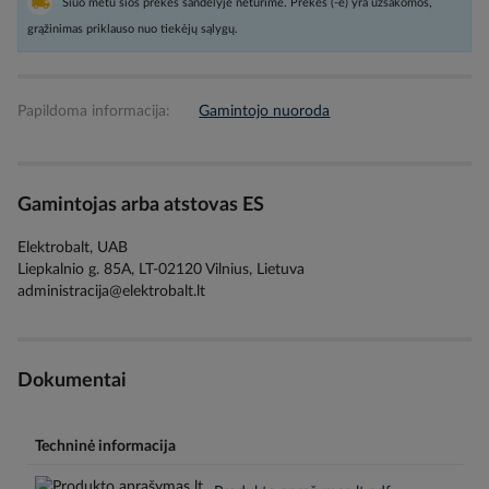
Šiuo metu šios prekės sandėlyje neturime. Prekės (-ė) yra užsakomos,
grąžinimas priklauso nuo tiekėjų sąlygų.
Papildoma informacija:
Gamintojo nuoroda
Gamintojas arba atstovas ES
Elektrobalt, UAB
Liepkalnio g. 85A, LT-02120 Vilnius, Lietuva
administracija@elektrobalt.lt
Dokumentai
Techninė informacija