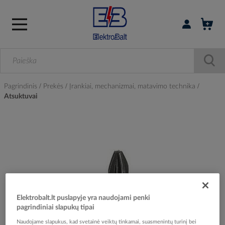
Prisijungti / r
Pagrindinis
Prekės
Įrankiai, mechanizmai, matavimo technika
Atsuktuvai
Skip
to
the
end
of
the
images
gallery
Elektrobalt.lt puslapyje yra naudojami penki
pagrindiniai slapukų tipai
Naudojame slapukus, kad svetainė veiktų tinkamai, suasmenintų turinį bei