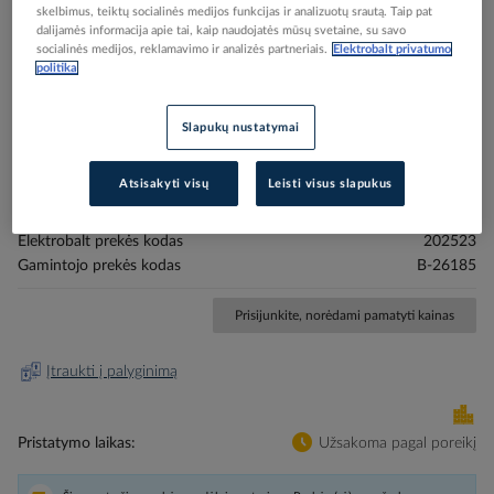
skelbimus, teiktų socialinės medijos funkcijas ir analizuotų srautą. Taip pat
dalijamės informacija apie tai, kaip naudojatės mūsų svetaine, su savo
socialinės medijos, reklamavimo ir analizės partneriais.
Elektrobalt privatumo
politika
Skip
Reali prekė gali skirtis nuo pavaizduotos nuotraukoje
Slapukų nustatymai
to
Antgaliai sukimo PZ1, PZ2, PZ3x50mm - MAKITA
the
Atsisakyti visų
Leisti visus slapukus
beginning
of
the
Elektrobalt prekės kodas
202523
images
Gamintojo prekės kodas
B-26185
gallery
Prisijunkite, norėdami pamatyti kainas
Įtraukti į palyginimą
Pristatymo laikas
Užsakoma pagal poreikį