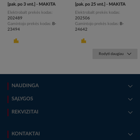
[pak. po 3 vnt.] - MAKITA
[pak. po 25 vnt.] - MAKITA
Elektrobalt prekės kodas
Elektrobalt prekės kodas
202489
202506
Gamintojo prekės kodas
B-
Gamintojo prekės kodas
B-
23494
24642
Rodyti daugiau
NAUDINGA
SĄLYGOS
REKVIZITAI
KONTAKTAI