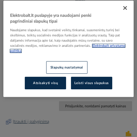
Elektrobalt.lt puslapyje yra naudojami penki
pagrindiniai slapukų tipai
Naudojame slapukus, kad svetainė veiktų tinkamai, suasmenintų turinį bei
skelbimus, teiktų socialinės medijos funkcijas ir analizuotų srautą. Taip pat
Skip
Reali prekė gali skirtis nuo pavaizduotos nuotraukoje
dalijamės informacija apie tai, kaip naudojatės mūsų svetaine, su savo
to
socialinės medijos, reklamavimo ir analizės partneriais.
Elektrobalt privatumo
Alkūnė plieninė D16 karštai cinkuota SBN16 FT -
politika
the
beginning
OBO BETTERMANN
of
Slapukų nustatymai
the
images
Elektrobalt prekės kodas
111548
gallery
Atsisakyti visų
Leisti visus slapukus
EAN kodas
4012196387953
Gamintojo prekės kodas
2046816
Prisijunkite, norėdami pamatyti kainas
Įtraukti į palyginimą