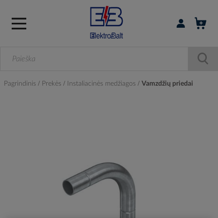
Prisijungti / r
Pagrindinis
Prekės
Instaliacinės medžiagos
Vamzdžių priedai
Skip
to
the
end
of
the
images
gallery