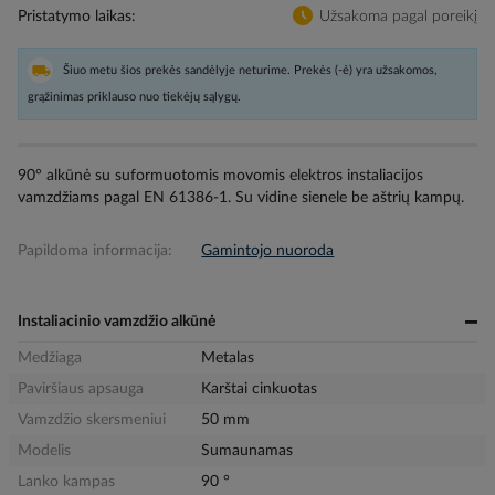
Pristatymo laikas
Užsakoma pagal poreikį
Šiuo metu šios prekės sandėlyje neturime. Prekės (-ė) yra užsakomos,
grąžinimas priklauso nuo tiekėjų sąlygų.
90° alkūnė su suformuotomis movomis elektros instaliacijos
vamzdžiams pagal EN 61386-1. Su vidine sienele be aštrių kampų.
Papildoma informacija:
Gamintojo nuoroda
Instaliacinio vamzdžio alkūnė
Medžiaga
Metalas
Paviršiaus apsauga
Karštai cinkuotas
Vamzdžio skersmeniui
50 mm
Modelis
Sumaunamas
Lanko kampas
90 °