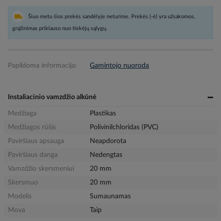
Šiuo metu šios prekės sandėlyje neturime. Prekės (-ė) yra užsakomos,
grąžinimas priklauso nuo tiekėjų sąlygų.
Papildoma informacija:
Gamintojo nuoroda
Instaliacinio vamzdžio alkūnė
Medžiaga
Plastikas
Medžiagos rūšis
Polivinilchloridas (PVC)
Paviršiaus apsauga
Neapdorota
Paviršiaus danga
Nedengtas
Vamzdžio skersmeniui
20 mm
Skersmuo
20 mm
Modelis
Sumaunamas
Mova
Taip