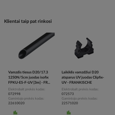
Klientai taip pat rinkosi
Vamzdis tiesus D20/17.3
Laikiklis vamzdžiui D20
1250N/5cm juodas isofix
atsparus UV juodas Clipfix-
FPKU-ES-F-UV [3m] - FR...
UV - FRANKISCHE
Elektrobalt prekės kodas
Elektrobalt prekės kodas
072998
072573
Gamintojo prekės kodas
Gamintojo prekės kodas
22610020
22571020