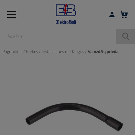
Prisijungti / r
Pagrindinis
Prekės
Instaliacinės medžiagos
Vamzdžių priedai
Skip
to
the
end
of
the
images
gallery