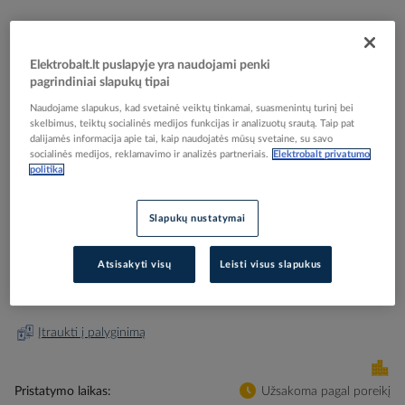
Elektrobalt.lt puslapyje yra naudojami penki
pagrindiniai slapukų tipai
Skip
Reali prekė gali skirtis nuo pavaizduotos nuotraukoje
to
Naudojame slapukus, kad svetainė veiktų tinkamai, suasmenintų turinį bei
Alkūnė D20 SBSKU-ES-UV juoda, laukui FPKU-ES-
skelbimus, teiktų socialinės medijos funkcijas ir analizuotų srautą. Taip pat
the
dalijamės informacija apie tai, kaip naudojatės mūsų svetaine, su savo
beginning
F-UV - FRANKISCHE
socialinės medijos, reklamavimo ir analizės partneriais.
Elektrobalt privatumo
of
politika
the
images
Elektrobalt prekės kodas
075927
gallery
Slapukų nustatymai
EAN kodas
4013960312515
Gamintojo prekės kodas
22661020
Atsisakyti visų
Leisti visus slapukus
Prisijunkite, norėdami pamatyti kainas
Įtraukti į palyginimą
Pristatymo laikas
Užsakoma pagal poreikį