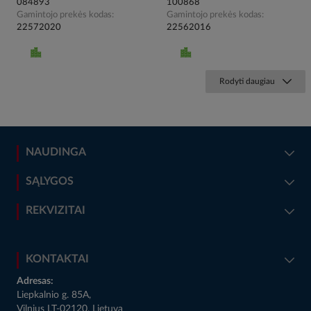
084893
100868
Gamintojo prekės kodas
Gamintojo prekės kodas
22572020
22562016
Rodyti daugiau
NAUDINGA
SĄLYGOS
REKVIZITAI
KONTAKTAI
Adresas:
Liepkalnio g. 85A,
Vilnius LT-02120, Lietuva