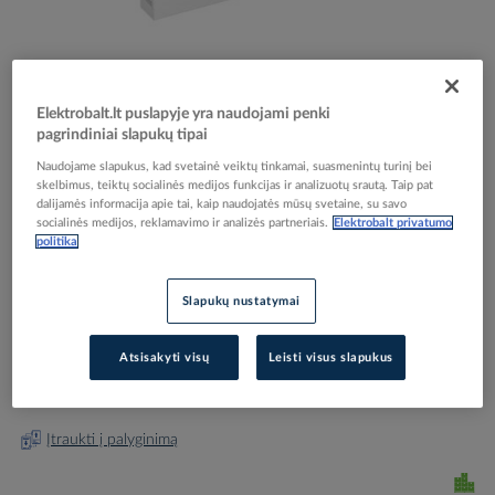
Elektrobalt.lt puslapyje yra naudojami penki
pagrindiniai slapukų tipai
Skip
Reali prekė gali skirtis nuo pavaizduotos nuotraukoje
to
Naudojame slapukus, kad svetainė veiktų tinkamai, suasmenintų turinį bei
Aklė balta 45x45mm ADP-B RW1 RAPID - OBO
skelbimus, teiktų socialinės medijos funkcijas ir analizuotų srautą. Taip pat
the
dalijamės informacija apie tai, kaip naudojatės mūsų svetaine, su savo
beginning
BETTERMANN
socialinės medijos, reklamavimo ir analizės partneriais.
Elektrobalt privatumo
of
politika
the
images
Elektrobalt prekės kodas
042012
gallery
Slapukų nustatymai
EAN kodas
4012196117499
Gamintojo prekės kodas
6117406
Atsisakyti visų
Leisti visus slapukus
Prisijunkite, norėdami pamatyti kainas
Įtraukti į palyginimą