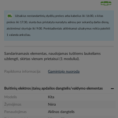
Užsakius nestandartinių dydžių prekes arba kabelius iki 16:00, o kitas
prekes iki 17:30, siunta bus pristatyta nurodytu adresu per sekančią darbo dieną,
atsiėmimui skyriuje iki 9:00. Penktadieniais atitinkamai užsakymus reikia pateikti
1 valanda anksčiau.
Sandarinamasis elementas, naudojamas tuštiems laukeliams
uždengti, skirtas vienam prietaisui (1 moduliui).
Papildoma informacija:
Gamintojo nuoroda
Buitinių elektros įtaisų apdailos dangtelis/valdymo elementas
Modelis
Kita
Žymėjimas
Nėra
Panaudojimas
Aklinas dangtelis