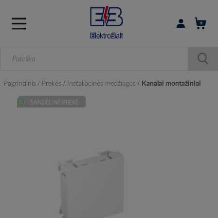
Prisijungti / r
Pagrindinis
Prekės
Instaliacinės medžiagos
Kanalai montažiniai
Skip
to
the
end
of
the
images
gallery