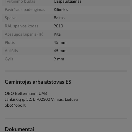
Tvirtinimo būdas
Užspaudžiamas
Paviršiaus padengimas
Kilimėlis
Spalva
Baltas
RAL spalvos kodas
9010
Apsaugos laipsnis (IP)
Kita
Plotis
45 mm
Aukštis
45 mm
Gylis
9 mm
Gamintojas arba atstovas ES
OBO Bettermann, UAB
Jankiškių g. 52, LT-02300 Vilnius, Lietuva
obo@obo.lt
Dokumentai