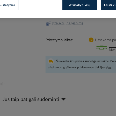
nustatymai
Atsisakyti visų
Leisti v
Prisijunkite, norėdami pamatyt
Įtraukti į palyginimą
Pristatymo laikas
Užsakoma pag
kiek
Šiuo metu šios prekės sandėlyje neturime. Prek
užsakomos, grąžinimas priklauso nuo tiekėjų sąlygų.
oje
Jus taip pat gali sudominti