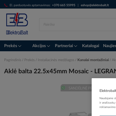
Skip
El. parduotuvės aptarnavimas:
+370 665 55995
|
eshop@elektrobalt.lt
to
Content
Prekės
Akcijos
Partneriai
Katalogai
Naujie
Pagrindinis
Prekės
Instaliacinės medžiagos
Kanalai montažiniai
Ak
Aklė balta 22.5x45mm Mosaic - LEGR
Elektrobal
Skip
Naudojame sla
to
ir analizuotų
the
reklamavimo i
end
of