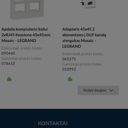
Apdaila kompiuterio lizdui
Adapteris 45x45 2
2xRJ45 Keystone 45x45mm
elementams į DLP kanalą
Mosaic - LEGRAND
viengubas Mosaic -
LEGRAND
Elektrobalt prekės kodas
090460
Elektrobalt prekės kodas
Gamintojo prekės kodas
065375
078610
Gamintojo prekės kodas
010992
Rodyti daugiau
KONTAKTAI