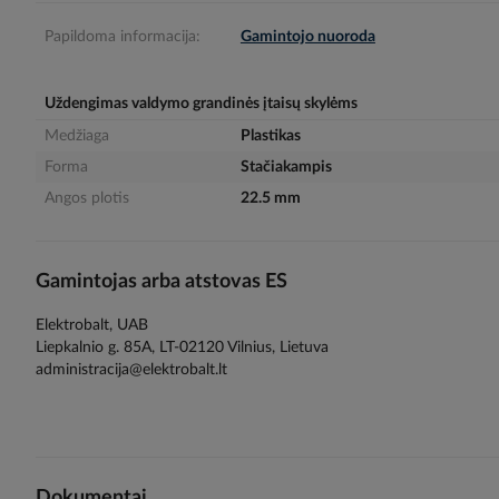
gallery
Papildoma informacija:
Gamintojo nuoroda
Uždengimas valdymo grandinės įtaisų skylėms
Medžiaga
Plastikas
Forma
Stačiakampis
Angos plotis
22.5 mm
Gamintojas arba atstovas ES
Elektrobalt, UAB
Liepkalnio g. 85A, LT-02120 Vilnius, Lietuva
administracija@elektrobalt.lt
Dokumentai