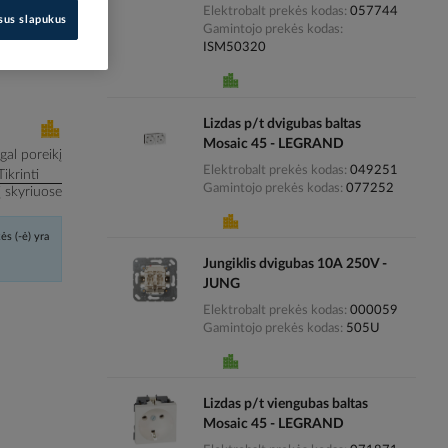
Elektrobalt prekės kodas
057744
isus slapukus
Gamintojo prekės kodas
i kainas
ISM50320
Lizdas p/t dvigubas baltas
Mosaic 45 - LEGRAND
al poreikį
Elektrobalt prekės kodas
049251
Tikrinti
Gamintojo prekės kodas
077252
į skyriuose
ės (-ė) yra
Jungiklis dvigubas 10A 250V -
JUNG
Elektrobalt prekės kodas
000059
Gamintojo prekės kodas
505U
Lizdas p/t viengubas baltas
Mosaic 45 - LEGRAND