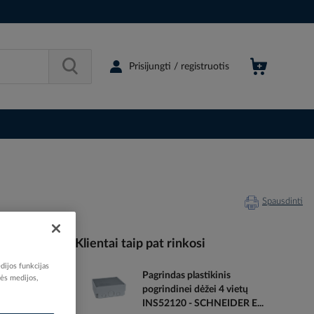
Prisijungti / registruotis
Spausdinti
Klientai taip pat rinkosi
dijos funkcijas
Pagrindas plastikinis
nės medijos,
076603
pogrindinei dėžei 4 vietų
60770709
INS52120 - SCHNEIDER E...
077070