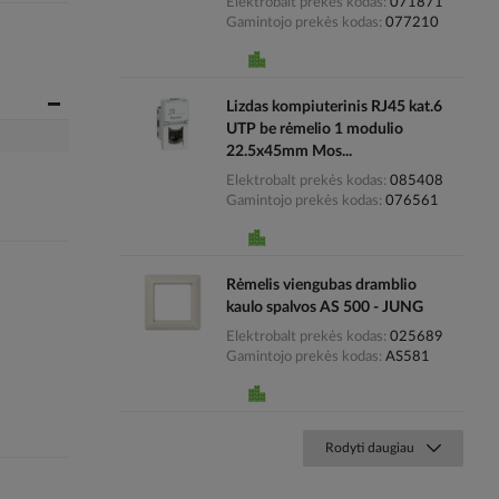
Elektrobalt prekės kodas
071871
Gamintojo prekės kodas
077210
Lizdas kompiuterinis RJ45 kat.6
UTP be rėmelio 1 modulio
22.5x45mm Mos...
Elektrobalt prekės kodas
085408
Gamintojo prekės kodas
076561
Rėmelis viengubas dramblio
kaulo spalvos AS 500 - JUNG
Elektrobalt prekės kodas
025689
Gamintojo prekės kodas
AS581
Rodyti daugiau