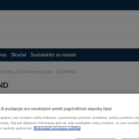
nos
Skyriai
Susisiekite su mumis
lė balta 22.5x45mm Mosaic - LEGRAND
AND
t.lt puslapyje yra naudojami penki pagrindiniai slapukų tipai
pukus, kad svetainė veiktų tinkamai, suasmenintų turinį bei skelbimus, teiktų socialinės me
 srautą. Taip pat dalijamės informacija apie tai, kaip naudojatės mūsų svetaine, su savo sociali
Elektrobalt prekės kodas
r analizės partneriais.
Elektrobalt privatumo politika
EAN kodas
32450
Gamintojo prekės kodas