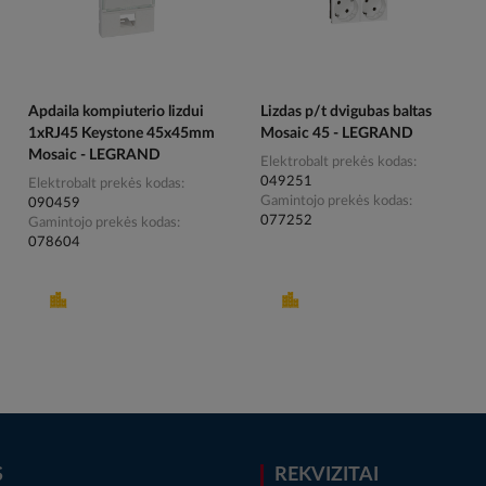
Apdaila kompiuterio lizdui
Lizdas p/t dvigubas baltas
1xRJ45 Keystone 45x45mm
Mosaic 45 - LEGRAND
Mosaic - LEGRAND
Elektrobalt prekės kodas
049251
Elektrobalt prekės kodas
Gamintojo prekės kodas
090459
077252
Gamintojo prekės kodas
078604
S
REKVIZITAI