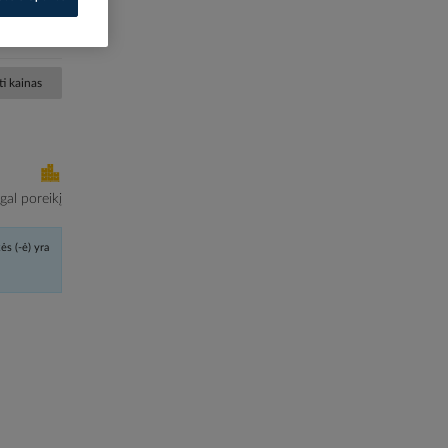
10908374
5AW0B13
i kainas
al poreikį
ės (-ė) yra