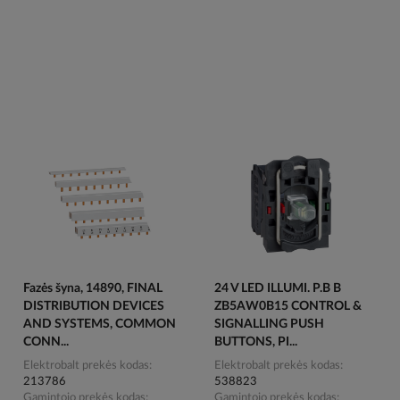
Fazės šyna, 14890, FINAL
24 V LED ILLUMI. P.B B
DISTRIBUTION DEVICES
ZB5AW0B15 CONTROL &
AND SYSTEMS, COMMON
SIGNALLING PUSH
CONN...
BUTTONS, PI...
Elektrobalt prekės kodas
Elektrobalt prekės kodas
213786
538823
Gamintojo prekės kodas
Gamintojo prekės kodas