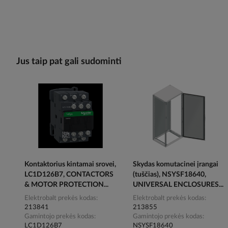
Jus taip pat gali sudominti
Kontaktorius kintamai srovei,
Skydas komutacinei įrangai
LC1D126B7, CONTACTORS
(tuščias), NSYSF18640,
& MOTOR PROTECTION...
UNIVERSAL ENCLOSURES...
Elektrobalt prekės kodas
Elektrobalt prekės kodas
213841
213855
Gamintojo prekės kodas
Gamintojo prekės kodas
LC1D126B7
NSYSF18640