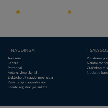
NAUDINGA
SĄLYGO
Apie mus
Privatumo poli
Karjera
Naudojimo sąl
Partneriai
Grąžinimo tais
Aptarnavimo skyriai
Nuolaidų kup
Elektrobalt.lt naudojimosi gidas
Registracija naujienlaiškiui
Kliento registracijos anketa