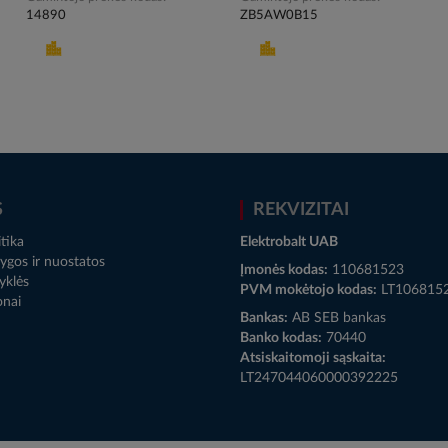
14890
ZB5AW0B15
S
REKVIZITAI
tika
Elektrobalt UAB
ygos ir nuostatos
Įmonės kodas:
110681523
yklės
PVM mokėtojo kodas:
LT106815
onai
Bankas:
AB SEB bankas
Banko kodas:
70440
Atsiskaitomoji sąskaita:
LT247044060000392225