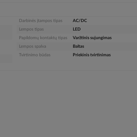
Darbinės įtampos tipas
AC/DC
Lempos tipas
LED
Papildomų kontaktų tipas
Varžtinis sujungimas
Lempos spalva
Baltas
Tvirtinimo būdas
Priekinis tvirtinimas