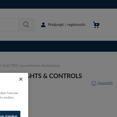
Prisijungti / registruotis
ECTRIC (pavadinimas tikslinamas)
 PILOT LIGHTS & CONTROLS
Spausdinti
dijos funkcijas
nės medijos,
538822
isus slapukus