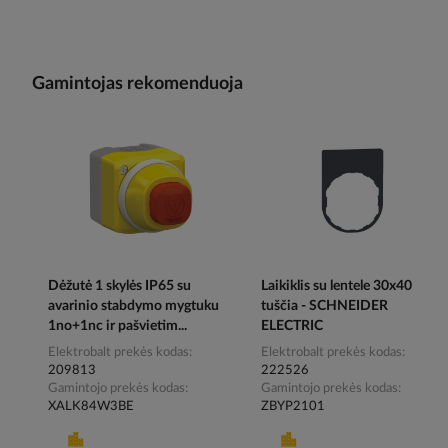
Gamintojas rekomenduoja
Dėžutė 1 skylės IP65 su
Laikiklis su lentele 30x40
avarinio stabdymo mygtuku
tuščia - SCHNEIDER
1no+1nc ir pašvietim...
ELECTRIC
Elektrobalt prekės kodas
Elektrobalt prekės kodas
209813
222526
Gamintojo prekės kodas
Gamintojo prekės kodas
XALK84W3BE
ZBYP2101