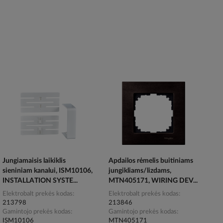
Jungiamaisis laikiklis
Apdailos rėmelis buitiniams
sieniniam kanalui, ISM10106,
jungikliams/lizdams,
INSTALLATION SYSTE...
MTN405171, WIRING DEV...
Elektrobalt prekės kodas
Elektrobalt prekės kodas
213798
213846
Gamintojo prekės kodas
Gamintojo prekės kodas
ISM10106
MTN405171