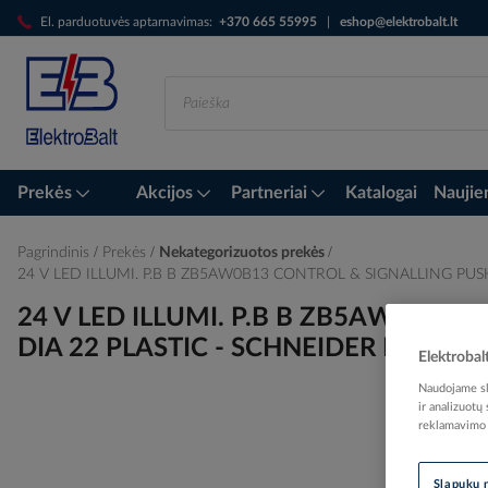
Skip
El. parduotuvės aptarnavimas:
+370 665 55995
|
eshop@elektrobalt.lt
to
Content
Prekės
Akcijos
Partneriai
Katalogai
Naujie
Pagrindinis
Prekės
Nekategorizuotos prekės
24 V LED ILLUMI. P.B B ZB5AW0B13 CONTROL & SIGNALLING PUSH 
24 V LED ILLUMI. P.B B ZB5AW0B13
DIA 22 PLASTIC - SCHNEIDER ELECTRIC 
Elektrobal
Naudojame sla
ir analizuotų
reklamavimo i
Skip
to
Slapukų 
the