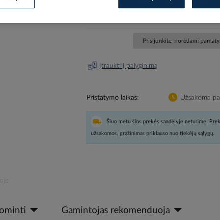
EAN kodas
33891
Gamintojo prekės kodas
ZB
Prisijunkite, norėdami pamatyt
Įtraukti į palyginimą
Pristatymo laikas
Užsakoma pag
Šiuo metu šios prekės sandėlyje neturime. Prek
užsakomos, grąžinimas priklauso nuo tiekėjų sąlygų.
oje
dominti
Gamintojas rekomenduoja