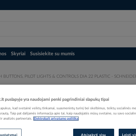
nos
Skyriai
Susisiekite su mumis
BUTTONS, PILOT LIGHTS & CONTROLS DIA 22 PLASTIC - SCHNEIDER EL
 CONTROL & SIGNALLING PUSH BUTTONS,
(pavadinimas tikslinamas)
t.lt puslapyje yra naudojami penki pagrindiniai slapukų tipai
pukus, kad svetainė veiktų tinkamai, suasmenintų turinį bei skelbimus, teiktų socialinės me
 srautą. Taip pat dalijamės informacija apie tai, kaip naudojatės mūsų svetaine, su savo sociali
r analizės partneriais.
Elektrobalt privatumo politika
Elektrobalt prekės kodas
nustatymai
Atsisakyti visų
Leisti v