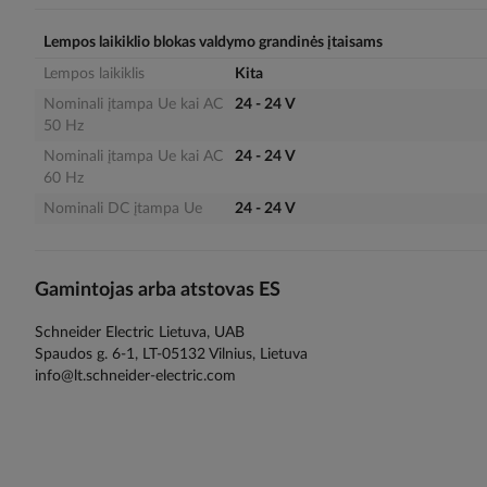
the
images
Lempos laikiklio blokas valdymo grandinės įtaisams
gallery
Lempos laikiklis
Kita
Nominali įtampa Ue kai AC
24 - 24 V
50 Hz
Nominali įtampa Ue kai AC
24 - 24 V
60 Hz
Nominali DC įtampa Ue
24 - 24 V
Gamintojas arba atstovas ES
Schneider Electric Lietuva, UAB
Spaudos g. 6-1, LT-05132 Vilnius, Lietuva
info@lt.schneider-electric.com