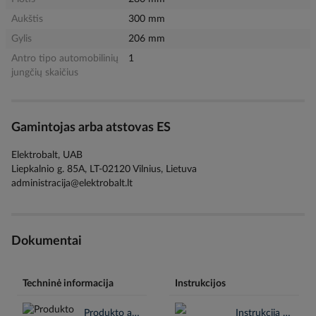
Aukštis
300 mm
Gylis
206 mm
Antro tipo automobilinių
1
jungčių skaičius
Gamintojas arba atstovas ES
Elektrobalt, UAB
Liepkalnio g. 85A, LT-02120 Vilnius, Lietuva
administracija@elektrobalt.lt
Dokumentai
Techninė informacija
Instrukcijos
Produkto aprašymas en.pdf
Instrukcija en.pdf