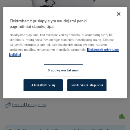
Elektrobalt.lt puslapyje yra naudojami penki
pagrindiniai slapukų tipai
Skip
Reali prekė gali skirtis nuo pavaizduotos nuotraukoje
Naudojame slapukus, kad svetainė veiktų tinkamai, suasmenintų turinį bei
to
skelbimus, teiktų socialinės medijos funkcijas ir analizuotų srautą. Taip pat
Stotelė įkrovimo montuojama 22.1kW 32A 400V T2
the
dalijamės informacija apie tai, kaip naudojatės mūsų svetaine, su savo
socialinės medijos, reklamavimo ir analizės partneriais.
Elektrobalt privatumo
beginning
su kabeliu 5m Ex9EV3 T2 - NOARK
politika
of
the
images
Elektrobalt prekės kodas
523954
Slapukų nustatymai
gallery
Gamintojo prekės kodas
110505
Atsisakyti visų
Leisti visus slapukus
Prisijunkite, norėdami pamatyti kainas
Įtraukti į palyginimą