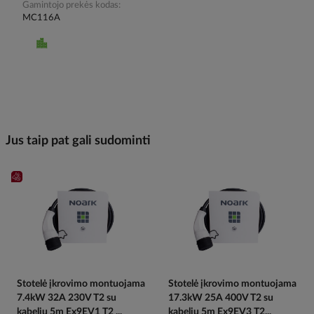
Gamintojo prekės kodas
MC116A
Jus taip pat gali sudominti
Stotelė įkrovimo montuojama
Stotelė įkrovimo montuojama
7.4kW 32A 230V T2 su
17.3kW 25A 400V T2 su
kabeliu 5m Ex9EV1 T2 ...
kabeliu 5m Ex9EV3 T2...