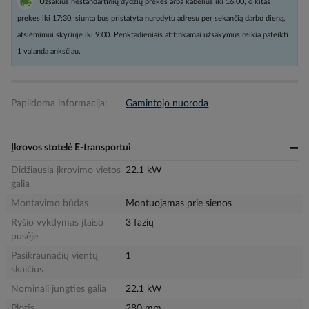
Užsakius nestandartinių dydžių prekes arba kabelius iki 16:00, o kitas
prekes iki 17:30, siunta bus pristatyta nurodytu adresu per sekančią darbo dieną,
atsiėmimui skyriuje iki 9:00. Penktadieniais atitinkamai užsakymus reikia pateikti
1 valanda anksčiau.
Papildoma informacija:
Gamintojo nuoroda
Įkrovos stotelė E-transportui
Didžiausia įkrovimo vietos
22.1 kW
galia
Montavimo būdas
Montuojamas prie sienos
Ryšio vykdymas įtaiso
3 fazių
pusėje
Pasikraunačių vientų
1
skaičius
Nominali jungties galia
22.1 kW
Plotis
280 mm