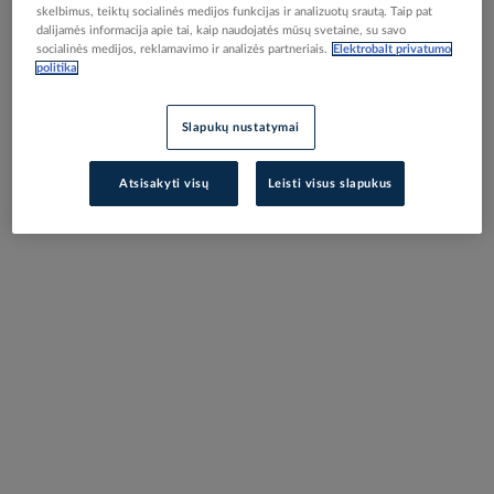
skelbimus, teiktų socialinės medijos funkcijas ir analizuotų srautą. Taip pat
dalijamės informacija apie tai, kaip naudojatės mūsų svetaine, su savo
socialinės medijos, reklamavimo ir analizės partneriais.
Elektrobalt privatumo
politika
Slapukų nustatymai
Atsisakyti visų
Leisti visus slapukus