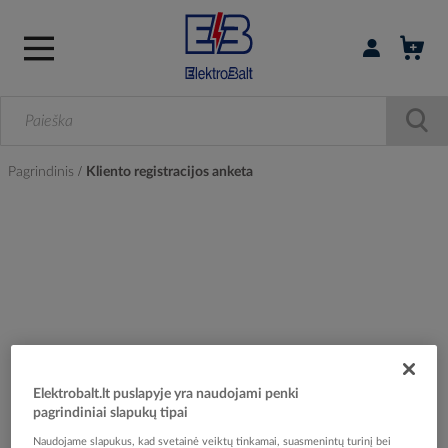
Prisijungti / r
Pagrindinis
Kliento registracijos anketa
Elektrobalt.lt puslapyje yra naudojami penki
pagrindiniai slapukų tipai
Naudojame slapukus, kad svetainė veiktų tinkamai, suasmenintų turinį bei